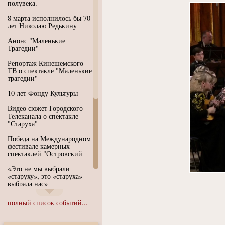
полувека.
8 марта исполнилось бы 70
лет Николаю Редькину
Анонс "Маленькие
Трагедии"
Репортаж Кинешемского
ТВ о спектакле "Маленькие
трагедии"
10 лет Фонду Культуры
Видео сюжет Городского
Телеканала о спектакле
"Старуха"
Победа на Международном
фестивале камерных
спектаклей "Островский
«Это не мы выбрали
«старуху», это «старуха»
выбрала нас»
Иммерсивный спектакль
полный список событий...
"Язык чистого полета
Души"