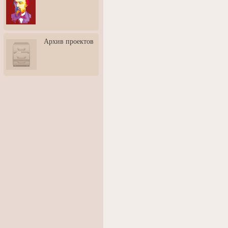
3: Обусловленности
человека и их влияние на
карьеру
Творческая встреча со
Архив проектов
скульптором Дмитрием
Тугариновым
АртБульвар в День города
Ярославля