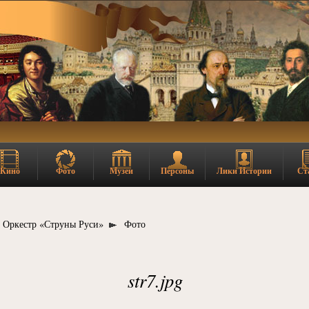
Кино
Фото
Музеи
Персоны
Лики Истории
Ст
Оркестр «Струны Руси»
Фото
str7.jpg