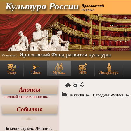
Культура России
Ярославский
портал
Ярославский Фонд развития культуры
Участники:
Театр
Танец
Музыка
ИЗО
Литература
Анонсы
Музыка
Народная музыка
полный список анонсов...
События
Виталий стужев. Летопись