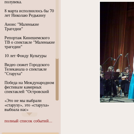
полувека.
8 марта исполнилось бы 70
лет Николаю Редькину
Анонс "Маленькие
Трагедии"
Репортаж Кинешемского
ТВ о спектакле "Маленькие
трагедии"
10 лет Фонду Культуры
Видео сюжет Городского
Телеканала о спектакле
"Старуха"
Победа на Международном
фестивале камерных
спектаклей "Островский
«Это не мы выбрали
«старуху», это «старуха»
выбрала нас»
Иммерсивный спектакль
полный список событий...
"Язык чистого полета
Души"