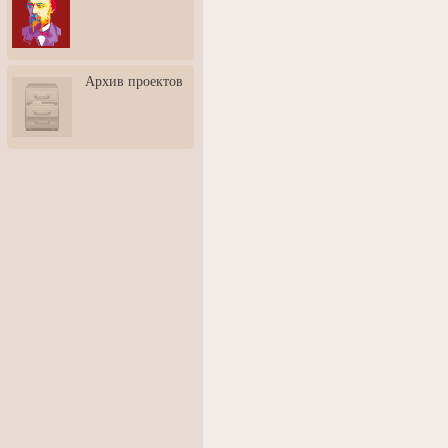
3: Обусловленности
человека и их влияние на
карьеру
Творческая встреча со
Архив проектов
скульптором Дмитрием
Тугариновым
АртБульвар в День города
Ярославля