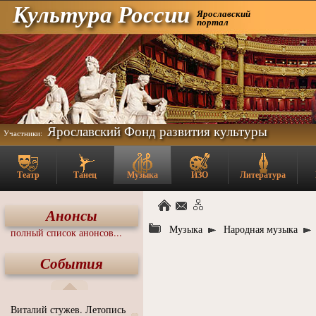
Культура России
Ярославский
портал
Ярославский Фонд развития культуры
Участники:
Театр
Танец
Музыка
ИЗО
Литература
Анонсы
Музыка
Народная музыка
полный список анонсов...
События
Виталий стужев. Летопись