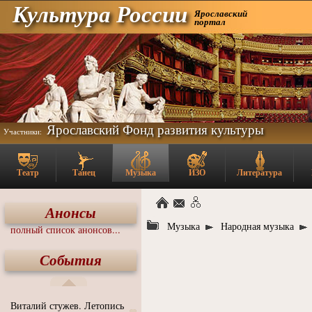
Культура России
Ярославский
портал
Ярославский Фонд развития культуры
Участники:
Театр
Танец
Музыка
ИЗО
Литература
Анонсы
Музыка
Народная музыка
полный список анонсов...
События
Виталий стужев. Летопись