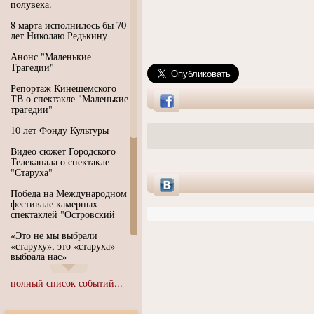
полувека.
8 марта исполнилось бы 70
лет Николаю Редькину
Анонс "Маленькие
Трагедии"
Репортаж Кинешемского
ТВ о спектакле "Маленькие
трагедии"
10 лет Фонду Культуры
Видео сюжет Городского
Телеканала о спектакле
"Старуха"
Победа на Международном
фестивале камерных
спектаклей "Островский
«Это не мы выбрали
«старуху», это «старуха»
выбрала нас»
Иммерсивный спектакль
полный список событий...
"Язык чистого полета
Души"