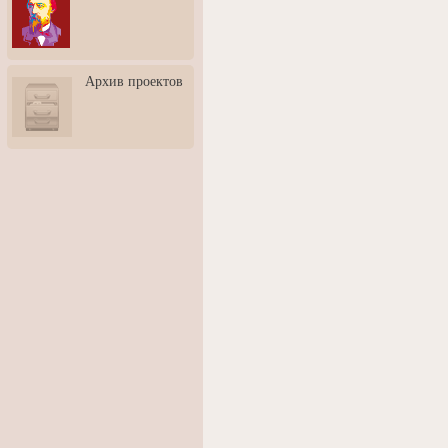
3: Обусловленности
человека и их влияние на
карьеру
Творческая встреча со
Архив проектов
скульптором Дмитрием
Тугариновым
АртБульвар в День города
Ярославля