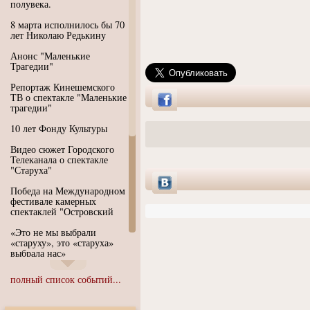
полувека.
8 марта исполнилось бы 70
лет Николаю Редькину
Анонс "Маленькие
Трагедии"
Репортаж Кинешемского
ТВ о спектакле "Маленькие
трагедии"
10 лет Фонду Культуры
Видео сюжет Городского
Телеканала о спектакле
"Старуха"
Победа на Международном
фестивале камерных
спектаклей "Островский
«Это не мы выбрали
«старуху», это «старуха»
выбрала нас»
Иммерсивный спектакль
полный список событий...
"Язык чистого полета
Души"