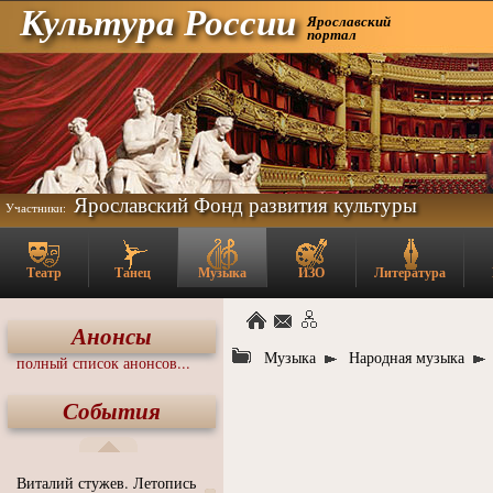
Культура России
Ярославский
портал
Ярославский Фонд развития культуры
Участники:
Театр
Танец
Музыка
ИЗО
Литература
Анонсы
Музыка
Народная музыка
полный список анонсов...
События
Виталий стужев. Летопись