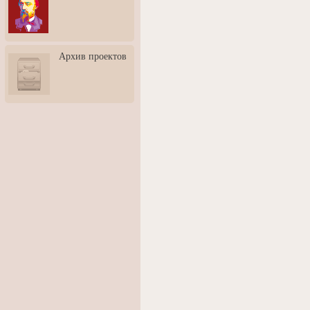
3: Обусловленности
человека и их влияние на
карьеру
Творческая встреча со
Архив проектов
скульптором Дмитрием
Тугариновым
АртБульвар в День города
Ярославля