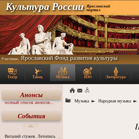
Культура России
Ярославский
портал
Ярославский Фонд развития культуры
Участники:
Театр
Танец
Музыка
ИЗО
Литература
Анонсы
Музыка
Народная музыка
полный список анонсов...
События
Виталий стужев. Летопись