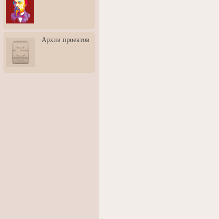
3: Обусловленности
человека и их влияние на
карьеру
Творческая встреча со
Архив проектов
скульптором Дмитрием
Тугариновым
АртБульвар в День города
Ярославля