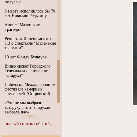
полувека.
8 марта исполнилось бы 70
лет Николаю Редькину
Анонс "Маленькие
Трагедии"
Репортаж Кинешемского
ТВ о спектакле "Маленькие
трагедии"
10 лет Фонду Культуры
Видео сюжет Городского
Телеканала о спектакле
"Старуха"
Победа на Международном
фестивале камерных
спектаклей "Островский
«Это не мы выбрали
«старуху», это «старуха»
выбрала нас»
Иммерсивный спектакль
полный список событий...
"Язык чистого полета
Души"