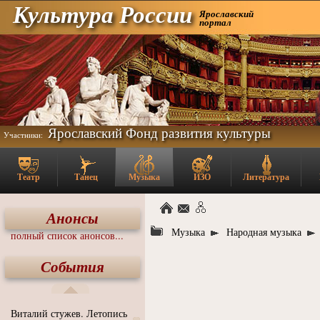
Культура России
Ярославский
портал
Ярославский Фонд развития культуры
Участники:
Театр
Танец
Музыка
ИЗО
Литература
Анонсы
Музыка
Народная музыка
полный список анонсов...
События
Виталий стужев. Летопись