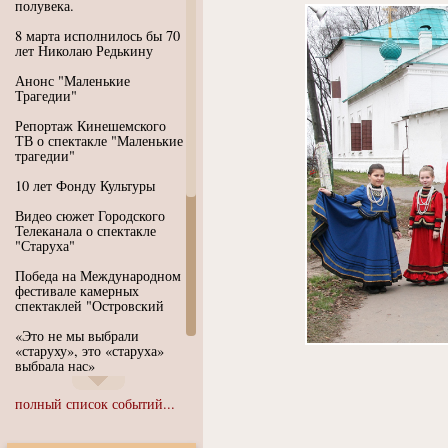
полувека.
8 марта исполнилось бы 70
лет Николаю Редькину
Анонс "Маленькие
Трагедии"
Репортаж Кинешемского
ТВ о спектакле "Маленькие
трагедии"
10 лет Фонду Культуры
Видео сюжет Городского
Телеканала о спектакле
"Старуха"
Победа на Международном
фестивале камерных
спектаклей "Островский
«Это не мы выбрали
«старуху», это «старуха»
выбрала нас»
Иммерсивный спектакль
полный список событий...
"Язык чистого полета
Души"