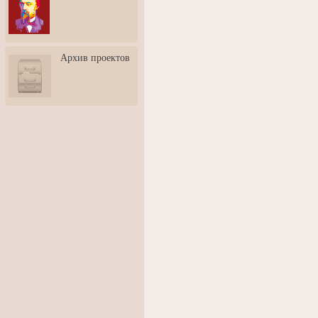
3: Обусловленности
человека и их влияние на
карьеру
Творческая встреча со
Архив проектов
скульптором Дмитрием
Тугариновым
АртБульвар в День города
Ярославля