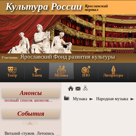
Культура России
Ярославский
портал
Ярославский Фонд развития культуры
Участники:
Театр
Танец
Музыка
ИЗО
Литература
Анонсы
Музыка
Народная музыка
полный список анонсов...
События
Виталий стужев. Летопись