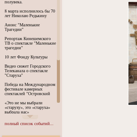
полувека.
8 марта исполнилось бы 70
лет Николаю Редькину
Анонс "Маленькие
Трагедии"
Репортаж Кинешемского
ТВ о спектакле "Маленькие
трагедии"
10 лет Фонду Культуры
Видео сюжет Городского
Телеканала о спектакле
"Старуха"
Победа на Международном
фестивале камерных
спектаклей "Островский
«Это не мы выбрали
«старуху», это «старуха»
выбрала нас»
Иммерсивный спектакль
полный список событий...
"Язык чистого полета
Души"