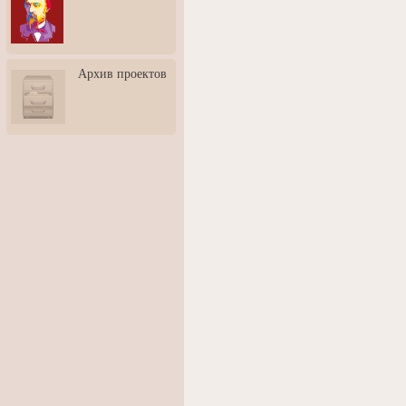
3: Обусловленности
человека и их влияние на
карьеру
Творческая встреча со
Архив проектов
скульптором Дмитрием
Тугариновым
АртБульвар в День города
Ярославля