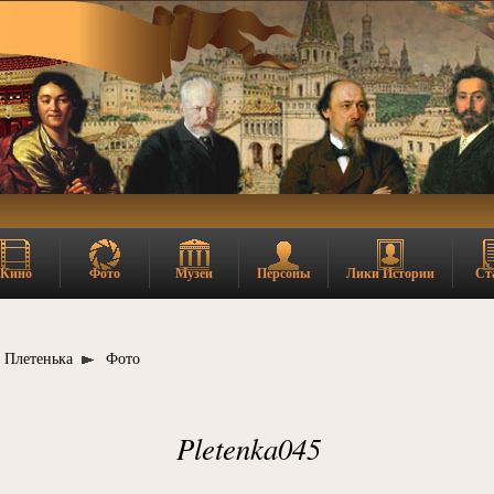
Кино
Фото
Музеи
Персоны
Лики Истории
Ст
Плетенька
Фото
Pletenka045