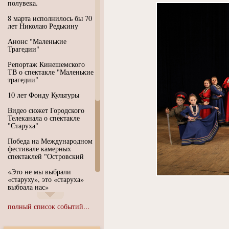
полувека.
8 марта исполнилось бы 70
лет Николаю Редькину
Анонс "Маленькие
Трагедии"
Репортаж Кинешемского
ТВ о спектакле "Маленькие
трагедии"
10 лет Фонду Культуры
Видео сюжет Городского
Телеканала о спектакле
"Старуха"
Победа на Международном
фестивале камерных
спектаклей "Островский
«Это не мы выбрали
«старуху», это «старуха»
выбрала нас»
Иммерсивный спектакль
полный список событий...
"Язык чистого полета
Души"