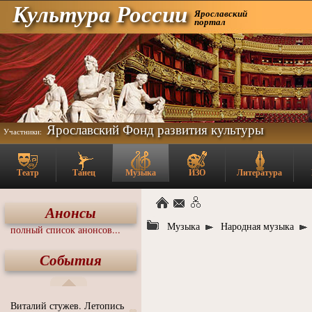
Культура России
Ярославский
портал
Ярославский Фонд развития культуры
Участники:
Театр
Танец
Музыка
ИЗО
Литература
Анонсы
Музыка
Народная музыка
полный список анонсов...
События
Виталий стужев. Летопись