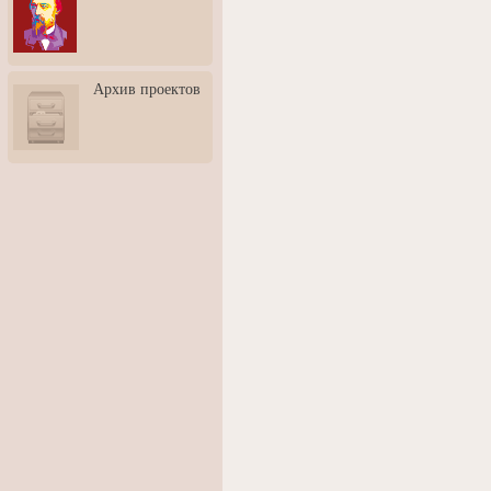
3: Обусловленности
человека и их влияние на
карьеру
Творческая встреча со
Архив проектов
скульптором Дмитрием
Тугариновым
АртБульвар в День города
Ярославля