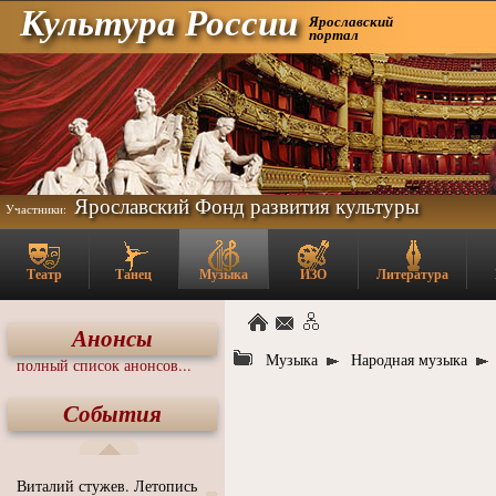
Культура России
Ярославский
портал
Ярославский Фонд развития культуры
Участники:
Театр
Танец
Музыка
ИЗО
Литература
Анонсы
Музыка
Народная музыка
полный список анонсов...
События
Виталий стужев. Летопись