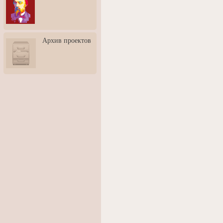
3: Обусловленности
человека и их влияние на
карьеру
Творческая встреча со
Архив проектов
скульптором Дмитрием
Тугариновым
АртБульвар в День города
Ярославля