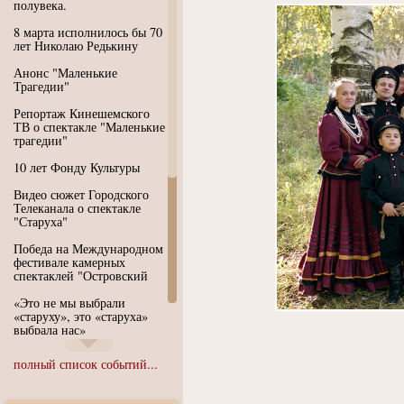
полувека.
8 марта исполнилось бы 70
лет Николаю Редькину
Анонс "Маленькие
Трагедии"
Репортаж Кинешемского
ТВ о спектакле "Маленькие
трагедии"
10 лет Фонду Культуры
Видео сюжет Городского
Телеканала о спектакле
"Старуха"
Победа на Международном
фестивале камерных
спектаклей "Островский
«Это не мы выбрали
«старуху», это «старуха»
выбрала нас»
Иммерсивный спектакль
полный список событий...
"Язык чистого полета
Души"