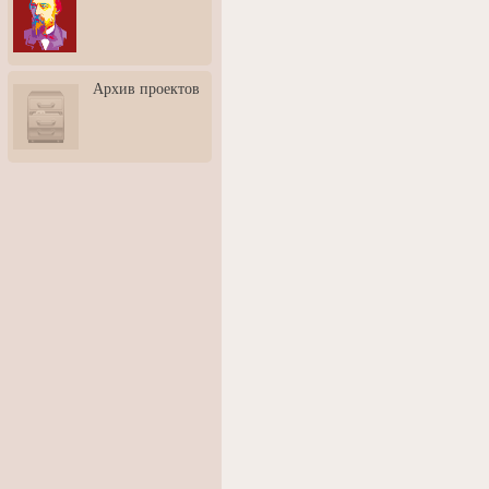
3: Обусловленности
человека и их влияние на
карьеру
Творческая встреча со
Архив проектов
скульптором Дмитрием
Тугариновым
АртБульвар в День города
Ярославля