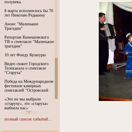
полувека.
8 марта исполнилось бы 70
лет Николаю Редькину
Анонс "Маленькие
Трагедии"
Репортаж Кинешемского
ТВ о спектакле "Маленькие
трагедии"
10 лет Фонду Культуры
Видео сюжет Городского
Телеканала о спектакле
"Старуха"
Победа на Международном
фестивале камерных
спектаклей "Островский
«Это не мы выбрали
«старуху», это «старуха»
выбрала нас»
Иммерсивный спектакль
полный список событий...
"Язык чистого полета
Души"