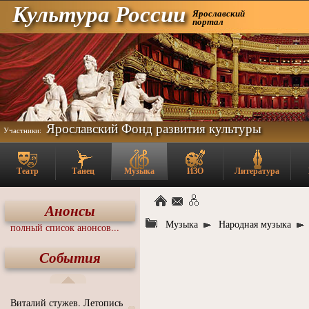
Культура России
Ярославский
портал
Ярославский Фонд развития культуры
Участники:
Театр
Танец
Музыка
ИЗО
Литература
Анонсы
Музыка
Народная музыка
полный список анонсов...
События
Виталий стужев. Летопись