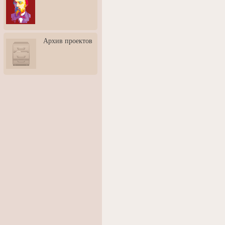
3: Обусловленности
человека и их влияние на
карьеру
Творческая встреча со
Архив проектов
скульптором Дмитрием
Тугариновым
АртБульвар в День города
Ярославля