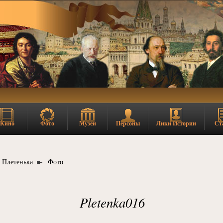
Кино
Фото
Музеи
Персоны
Лики Истории
Ст
Плетенька
Фото
Pletenka016