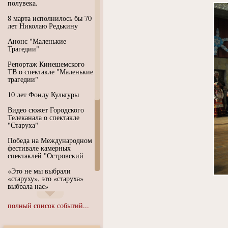
полувека.
8 марта исполнилось бы 70
лет Николаю Редькину
Анонс "Маленькие
Трагедии"
Репортаж Кинешемского
ТВ о спектакле "Маленькие
трагедии"
10 лет Фонду Культуры
Видео сюжет Городского
Телеканала о спектакле
"Старуха"
Победа на Международном
фестивале камерных
спектаклей "Островский
«Это не мы выбрали
«старуху», это «старуха»
выбрала нас»
Иммерсивный спектакль
полный список событий...
"Язык чистого полета
Души"