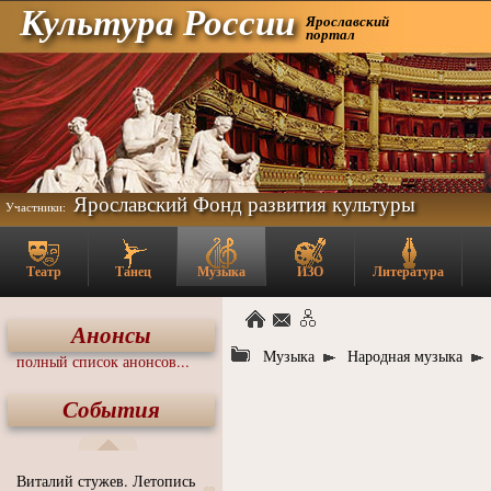
Культура России
Ярославский
портал
Ярославский Фонд развития культуры
Участники:
Театр
Танец
Музыка
ИЗО
Литература
Анонсы
Музыка
Народная музыка
полный список анонсов...
События
Виталий стужев. Летопись