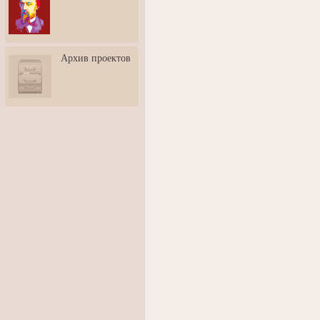
3: Обусловленности
человека и их влияние на
карьеру
Творческая встреча со
Архив проектов
скульптором Дмитрием
Тугариновым
АртБульвар в День города
Ярославля