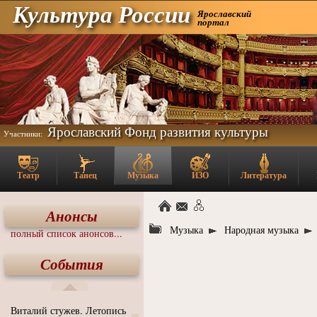
Культура России
Ярославский
портал
Ярославский Фонд развития культуры
Участники:
Театр
Танец
Музыка
ИЗО
Литература
Анонсы
Музыка
Народная музыка
полный список анонсов...
События
Виталий стужев. Летопись