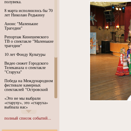
полувека.
8 марта исполнилось бы 70
лет Николаю Редькину
Анонс "Маленькие
Трагедии"
Репортаж Кинешемского
ТВ о спектакле "Маленькие
трагедии"
10 лет Фонду Культуры
Видео сюжет Городского
Телеканала о спектакле
"Старуха"
Победа на Международном
фестивале камерных
спектаклей "Островский
«Это не мы выбрали
«старуху», это «старуха»
выбрала нас»
Иммерсивный спектакль
полный список событий...
"Язык чистого полета
Души"