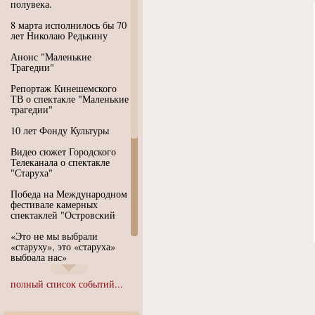
полувека.
8 марта исполнилось бы 70
лет Николаю Редькину
Анонс "Маленькие
Трагедии"
Репортаж Кинешемского
ТВ о спектакле "Маленькие
трагедии"
10 лет Фонду Культуры
Видео сюжет Городского
Телеканала о спектакле
"Старуха"
Победа на Международном
фестивале камерных
спектаклей "Островский
«Это не мы выбрали
«старуху», это «старуха»
выбрала нас»
Иммерсивный спектакль
полный список событий...
"Язык чистого полета
Души"