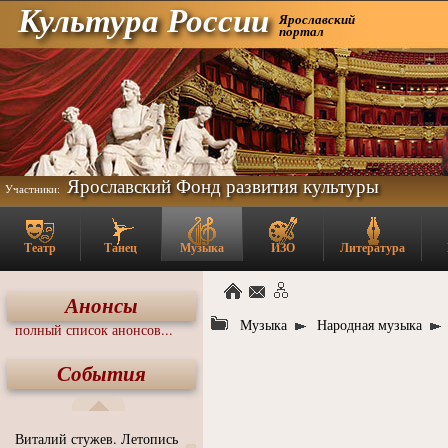
Культура России
Ярославский
портал
Ярославский Фонд развития культуры
Участники:
Театр
Танец
Музыка
ИЗО
Литература
Анонсы
Музыка
Народная музыка
полный список анонсов...
События
Виталий стужев. Летопись