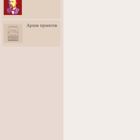
3: Обусловленности
человека и их влияние на
карьеру
Творческая встреча со
Архив проектов
скульптором Дмитрием
Тугариновым
АртБульвар в День города
Ярославля