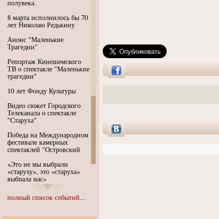
полувека.
8 марта исполнилось бы 70
лет Николаю Редькину
Анонс "Маленькие
Трагедии"
Репортаж Кинешемского
ТВ о спектакле "Маленькие
трагедии"
10 лет Фонду Культуры
Видео сюжет Городского
Телеканала о спектакле
"Старуха"
Победа на Международном
фестивале камерных
спектаклей "Островский
«Это не мы выбрали
«старуху», это «старуха»
выбрала нас»
Иммерсивный спектакль
полный список событий...
"Язык чистого полета
Души"