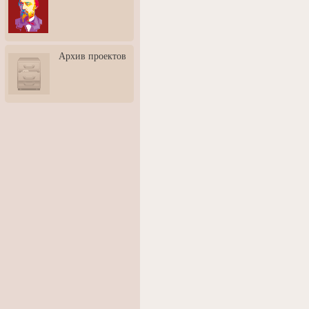
3: Обусловленности
человека и их влияние на
карьеру
Творческая встреча со
Архив проектов
скульптором Дмитрием
Тугариновым
АртБульвар в День города
Ярославля