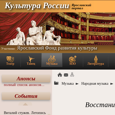
Культура России
Ярославский
портал
Ярославский Фонд развития культуры
Участники:
Театр
Танец
Музыка
ИЗО
Литература
Анонсы
Музыка
Народная музыка
полный список анонсов...
События
Восстани
Виталий стужев. Летопись