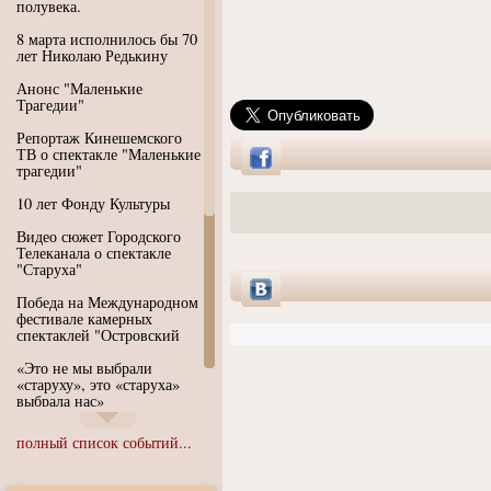
полувека.
8 марта исполнилось бы 70
лет Николаю Редькину
Анонс "Маленькие
Трагедии"
Репортаж Кинешемского
ТВ о спектакле "Маленькие
трагедии"
10 лет Фонду Культуры
Видео сюжет Городского
Телеканала о спектакле
"Старуха"
Победа на Международном
фестивале камерных
спектаклей "Островский
«Это не мы выбрали
«старуху», это «старуха»
выбрала нас»
Иммерсивный спектакль
полный список событий...
"Язык чистого полета
Души"