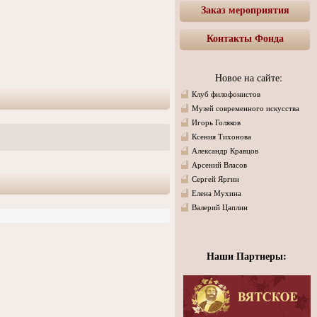
Заказ мероприятия
Контакты Фонда
Новое на сайте:
Клуб филофонистов
Музей современного искусства
Игорь Голяков
Ксения Тихонова
Александр Кравцов
Арсений Власов
Сергей Яргин
Елена Мухина
Валерий Цаплин
Наши Партнеры: