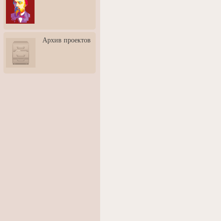
3: Обусловленности
человека и их влияние на
карьеру
Творческая встреча со
Архив проектов
скульптором Дмитрием
Тугариновым
АртБульвар в День города
Ярославля