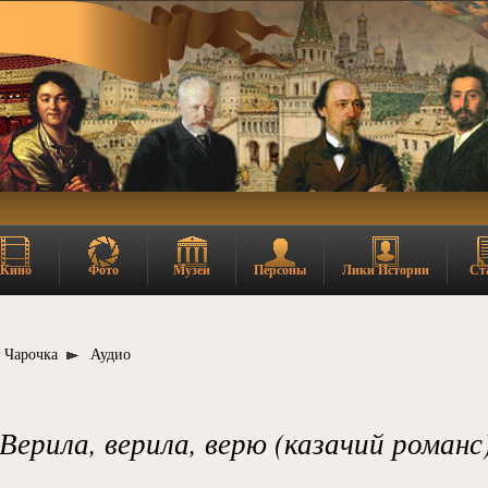
Кино
Фото
Музеи
Персоны
Лики Истории
Ст
Чарочка
Аудио
Верила, верила, верю (казачий романс