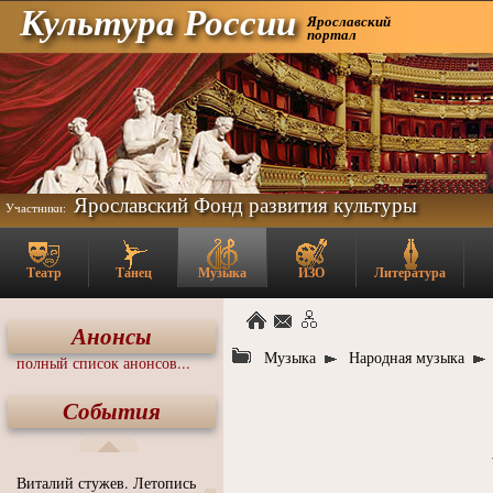
Культура России
Ярославский
портал
Ярославский Фонд развития культуры
Участники:
Театр
Танец
Музыка
ИЗО
Литература
Анонсы
Музыка
Народная музыка
полный список анонсов...
События
Виталий стужев. Летопись