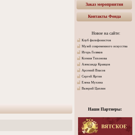
Заказ мероприятия
Контакты Фонда
Новое на сайте:
Клуб филофонистов
Музей современного искусства
Игорь Голяков
Ксения Тихонова
Александр Кравцов
Арсений Власов
Сергей Яргин
Елена Мухина
Валерий Цаплин
Наши Партнеры: