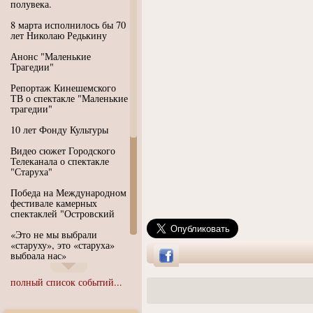
полувека.
8 марта исполнилось бы 70
лет Николаю Редькину
Анонс "Маленькие
Трагедии"
Репортаж Кинешемского
ТВ о спектакле "Маленькие
трагедии"
10 лет Фонду Культуры
Видео сюжет Городского
Телеканала о спектакле
"Старуха"
Победа на Международном
фестивале камерных
спектаклей "Островский
«Это не мы выбрали
«старуху», это «старуха»
выбрала нас»
Иммерсивный спектакль
полный список событий...
"Язык чистого полета
Души"