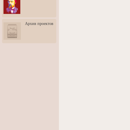
3: Обусловленности
человека и их влияние на
карьеру
Творческая встреча со
Архив проектов
скульптором Дмитрием
Тугариновым
АртБульвар в День города
Ярославля