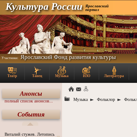
Культура России
Ярославский
портал
Ярославский Фонд развития культуры
Участники:
Театр
Танец
Музыка
ИЗО
Литература
Анонсы
Музыка
Фольклор
Фольк
полный список анонсов...
События
Виталий стужев. Летопись