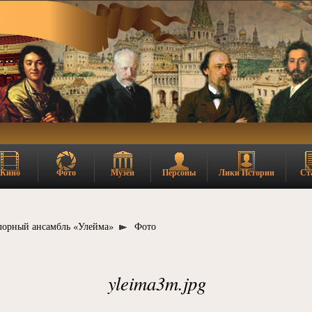
Кино
Фото
Музеи
Персоны
Лики Истории
Ст
лорный ансамбль «Улейма»
Фото
yleima3m.jpg