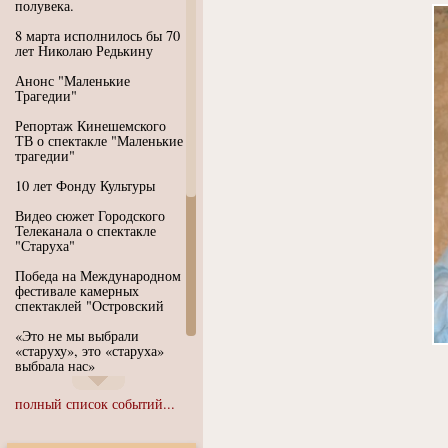
полувека.
8 марта исполнилось бы 70
лет Николаю Редькину
Анонс "Маленькие
Трагедии"
Репортаж Кинешемского
ТВ о спектакле "Маленькие
трагедии"
10 лет Фонду Культуры
Видео сюжет Городского
Телеканала о спектакле
"Старуха"
Победа на Международном
фестивале камерных
спектаклей "Островский
«Это не мы выбрали
«старуху», это «старуха»
выбрала нас»
Иммерсивный спектакль
полный список событий...
"Язык чистого полета
Души"