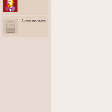
3: Обусловленности
человека и их влияние на
карьеру
Творческая встреча со
Архив проектов
скульптором Дмитрием
Тугариновым
АртБульвар в День города
Ярославля