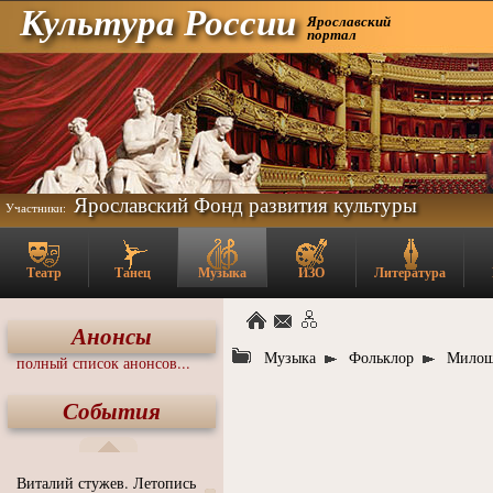
Культура России
Ярославский
портал
Ярославский Фонд развития культуры
Участники:
Театр
Танец
Музыка
ИЗО
Литература
Анонсы
Музыка
Фольклор
Милош
полный список анонсов...
События
Виталий стужев. Летопись