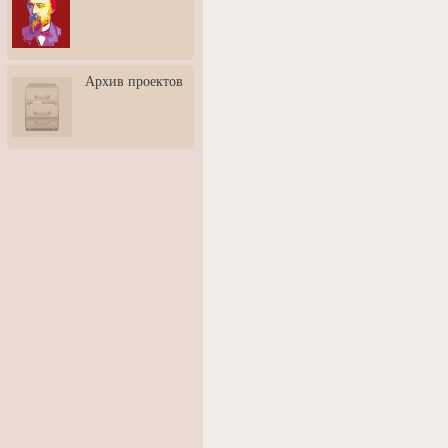
3: Обусловленности
человека и их влияние на
карьеру
Творческая встреча со
Архив проектов
скульптором Дмитрием
Тугариновым
АртБульвар в День города
Ярославля