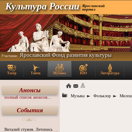
Культура России
Ярославский
портал
Ярославский Фонд развития культуры
Участники:
Театр
Танец
Музыка
ИЗО
Литература
Анонсы
Музыка
Фольклор
Милош
полный список анонсов...
События
Виталий стужев. Летопись