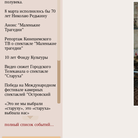
полувека.
8 марта исполнилось бы 70
лет Николаю Редькину
Анонс "Маленькие
Трагедии"
Репортаж Кинешемского
ТВ о спектакле "Маленькие
трагедии"
10 лет Фонду Культуры
Видео сюжет Городского
Телеканала о спектакле
"Старуха"
Победа на Международном
фестивале камерных
спектаклей "Островский
«Это не мы выбрали
«старуху», это «старуха»
выбрала нас»
Иммерсивный спектакль
полный список событий...
"Язык чистого полета
Души"