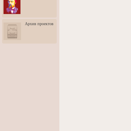
3: Обусловленности
человека и их влияние на
карьеру
Творческая встреча со
Архив проектов
скульптором Дмитрием
Тугариновым
АртБульвар в День города
Ярославля