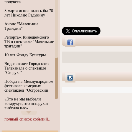
полувека.
8 марта исполнилось бы 70
лет Николаю Редькину
Анонс "Маленькие
Трагедии"
Репортаж Кинешемского
ТВ о спектакле "Маленькие
трагедии"
10 лет Фонду Культуры
Видео сюжет Городского
Телеканала о спектакле
"Старуха"
Победа на Международном
фестивале камерных
спектаклей "Островский
«Это не мы выбрали
«старуху», это «старуха»
выбрала нас»
Иммерсивный спектакль
полный список событий...
"Язык чистого полета
Души"