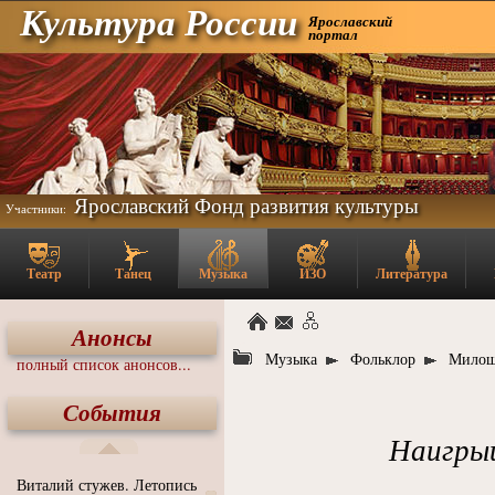
Культура России
Ярославский
портал
Ярославский Фонд развития культуры
Участники:
Театр
Танец
Музыка
ИЗО
Литература
Анонсы
Музыка
Фольклор
Милош
полный список анонсов...
События
Наигры
Виталий стужев. Летопись