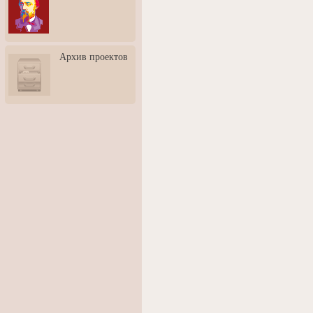
3: Обусловленности
человека и их влияние на
карьеру
Творческая встреча со
Архив проектов
скульптором Дмитрием
Тугариновым
АртБульвар в День города
Ярославля