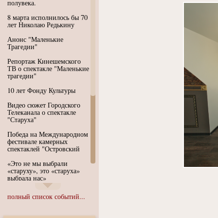
полувека.
8 марта исполнилось бы 70
лет Николаю Редькину
Анонс "Маленькие
Трагедии"
Репортаж Кинешемского
ТВ о спектакле "Маленькие
трагедии"
10 лет Фонду Культуры
Видео сюжет Городского
Телеканала о спектакле
"Старуха"
Победа на Международном
фестивале камерных
спектаклей "Островский
«Это не мы выбрали
«старуху», это «старуха»
выбрала нас»
Иммерсивный спектакль
полный список событий...
"Язык чистого полета
Души"