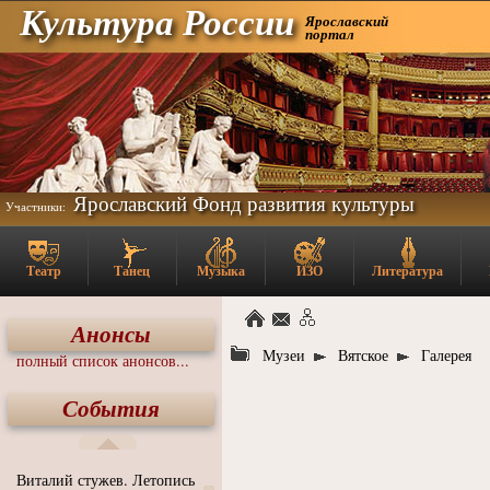
Культура России
Ярославский
портал
Ярославский Фонд развития культуры
Участники:
Театр
Танец
Музыка
ИЗО
Литература
Анонсы
Музеи
Вятское
Галерея
полный список анонсов...
События
Виталий стужев. Летопись