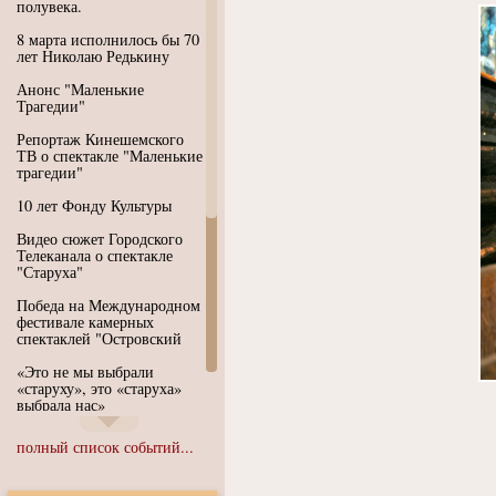
полувека.
8 марта исполнилось бы 70
лет Николаю Редькину
Анонс "Маленькие
Трагедии"
Репортаж Кинешемского
ТВ о спектакле "Маленькие
трагедии"
10 лет Фонду Культуры
Видео сюжет Городского
Телеканала о спектакле
"Старуха"
Победа на Международном
фестивале камерных
спектаклей "Островский
«Это не мы выбрали
«старуху», это «старуха»
выбрала нас»
Иммерсивный спектакль
полный список событий...
"Язык чистого полета
Души"