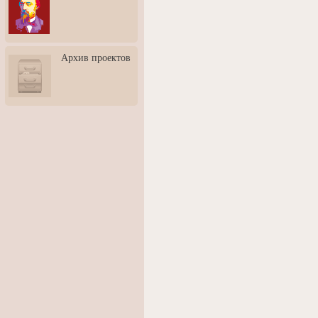
3: Обусловленности
человека и их влияние на
карьеру
Творческая встреча со
Архив проектов
скульптором Дмитрием
Тугариновым
АртБульвар в День города
Ярославля