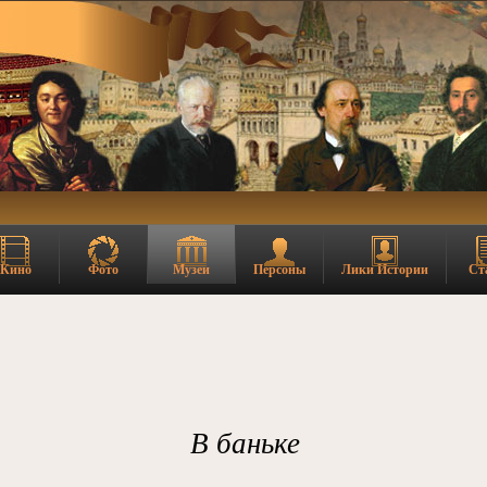
Кино
Фото
Музеи
Персоны
Лики Истории
Ст
В баньке