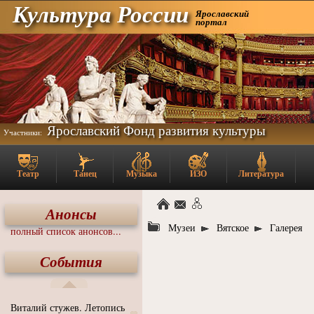
Культура России
Ярославский
портал
Ярославский Фонд развития культуры
Участники:
Театр
Танец
Музыка
ИЗО
Литература
Анонсы
Музеи
Вятское
Галерея
полный список анонсов...
События
Виталий стужев. Летопись