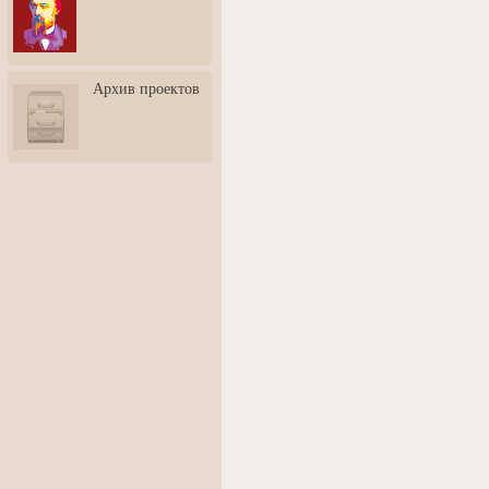
3: Обусловленности
человека и их влияние на
карьеру
Творческая встреча со
Архив проектов
скульптором Дмитрием
Тугариновым
АртБульвар в День города
Ярославля