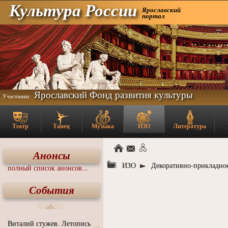
Культура России
Ярославский
портал
Ярославский Фонд развития культуры
Участники:
Театр
Танец
Музыка
ИЗО
Литература
Анонсы
ИЗО
Декоративно-прикладное
полный список анонсов...
События
Виталий стужев. Летопись