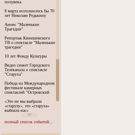
полувека.
8 марта исполнилось бы 70
лет Николаю Редькину
Анонс "Маленькие
Трагедии"
Репортаж Кинешемского
ТВ о спектакле "Маленькие
трагедии"
10 лет Фонду Культуры
Видео сюжет Городского
Телеканала о спектакле
"Старуха"
Победа на Международном
фестивале камерных
спектаклей "Островский
«Это не мы выбрали
«старуху», это «старуха»
выбрала нас»
Иммерсивный спектакль
полный список событий...
"Язык чистого полета
Души"