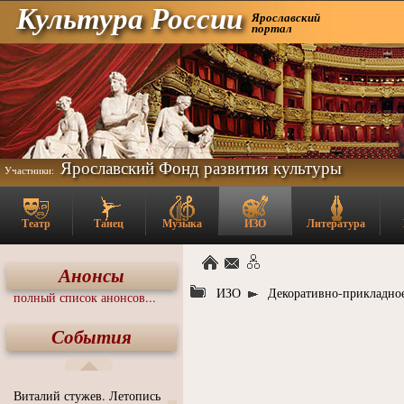
Культура России
Ярославский
портал
Ярославский Фонд развития культуры
Участники:
Театр
Танец
Музыка
ИЗО
Литература
Анонсы
ИЗО
Декоративно-прикладное
полный список анонсов...
События
Виталий стужев. Летопись