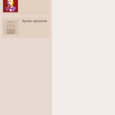
3: Обусловленности
человека и их влияние на
карьеру
Творческая встреча со
Архив проектов
скульптором Дмитрием
Тугариновым
АртБульвар в День города
Ярославля