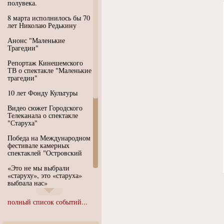
полувека.
8 марта исполнилось бы 70
лет Николаю Редькину
Анонс "Маленькие
Трагедии"
Репортаж Кинешемского
ТВ о спектакле "Маленькие
трагедии"
10 лет Фонду Культуры
Видео сюжет Городского
Телеканала о спектакле
"Старуха"
Победа на Международном
фестивале камерных
спектаклей "Островский
«Это не мы выбрали
«старуху», это «старуха»
выбрала нас»
Иммерсивный спектакль
полный список событий...
"Язык чистого полета
Души"