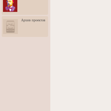
3: Обусловленности
человека и их влияние на
карьеру
Творческая встреча со
Архив проектов
скульптором Дмитрием
Тугариновым
АртБульвар в День города
Ярославля