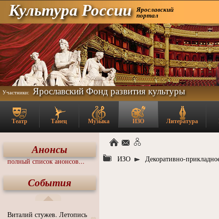
Культура России
Ярославский
портал
Ярославский Фонд развития культуры
Участники:
Театр
Танец
Музыка
ИЗО
Литература
Анонсы
ИЗО
Декоративно-прикладное
полный список анонсов...
События
Виталий стужев. Летопись