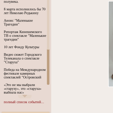
полувека.
8 марта исполнилось бы 70
лет Николаю Редькину
Анонс "Маленькие
Трагедии"
Репортаж Кинешемского
ТВ о спектакле "Маленькие
трагедии"
10 лет Фонду Культуры
Видео сюжет Городского
Телеканала о спектакле
"Старуха"
Победа на Международном
фестивале камерных
спектаклей "Островский
«Это не мы выбрали
«старуху», это «старуха»
выбрала нас»
Иммерсивный спектакль
полный список событий...
"Язык чистого полета
Души"