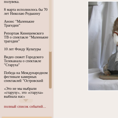
полувека.
8 марта исполнилось бы 70
лет Николаю Редькину
Анонс "Маленькие
Трагедии"
Репортаж Кинешемского
ТВ о спектакле "Маленькие
трагедии"
10 лет Фонду Культуры
Видео сюжет Городского
Телеканала о спектакле
"Старуха"
Победа на Международном
фестивале камерных
спектаклей "Островский
«Это не мы выбрали
«старуху», это «старуха»
выбрала нас»
Иммерсивный спектакль
полный список событий...
"Язык чистого полета
Души"