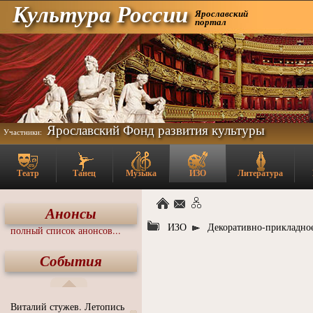
Культура России
Ярославский
портал
Ярославский Фонд развития культуры
Участники:
Театр
Танец
Музыка
ИЗО
Литература
Анонсы
ИЗО
Декоративно-прикладное
полный список анонсов...
События
Виталий стужев. Летопись