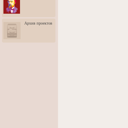
3: Обусловленности
человека и их влияние на
карьеру
Творческая встреча со
Архив проектов
скульптором Дмитрием
Тугариновым
АртБульвар в День города
Ярославля