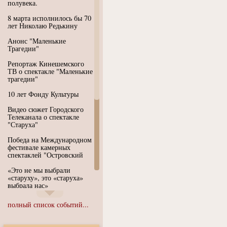
полувека.
8 марта исполнилось бы 70
лет Николаю Редькину
Анонс "Маленькие
Трагедии"
Репортаж Кинешемского
ТВ о спектакле "Маленькие
трагедии"
10 лет Фонду Культуры
Видео сюжет Городского
Телеканала о спектакле
"Старуха"
Победа на Международном
фестивале камерных
спектаклей "Островский
«Это не мы выбрали
«старуху», это «старуха»
выбрала нас»
Иммерсивный спектакль
полный список событий...
"Язык чистого полета
Души"