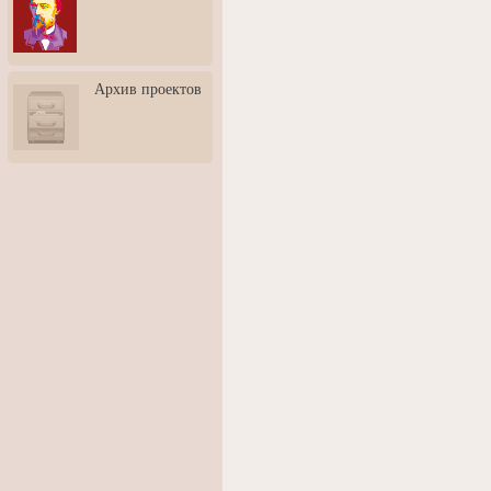
3: Обусловленности
человека и их влияние на
карьеру
Творческая встреча со
Архив проектов
скульптором Дмитрием
Тугариновым
АртБульвар в День города
Ярославля