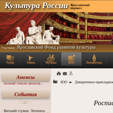
Культура России
Ярославский
портал
Ярославский Фонд развития культуры
Участники:
Театр
Танец
Музыка
ИЗО
Литература
Анонсы
ИЗО
Декоративно-прикладное
полный список анонсов...
События
Роспис
Виталий стужев. Летопись