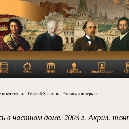
Кино
Фото
Музеи
Персоны
Лики Истории
Ст
 искусство
Георгий Карих
Роспись в интерьере
ь в частном доме. 2008 г. Акрил, тем