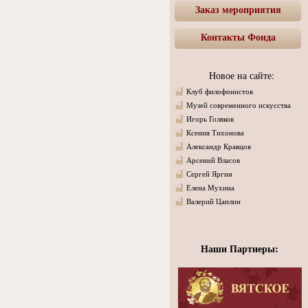
Заказ мероприятия
Контакты Фонда
Новое на сайте:
Клуб филофонистов
Музей современного искусства
Игорь Голяков
Ксения Тихонова
Александр Кравцов
Арсений Власов
Сергей Яргин
Елена Мухина
Валерий Цаплин
Наши Партнеры: