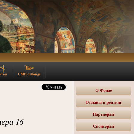
атьи
СМИ о Фонде
О Фонде
Отзывы и рейтинг
Партнерам
пера 16
Спонсорам