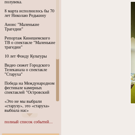
полувека.
8 марта исполнилось бы 70
лет Николаю Редькину
Анонс "Маленькие
Трагедии"
Репортаж Кинешемского
ТВ о спектакле "Маленькие
трагедии"
10 лет Фонду Культуры
Видео сюжет Городского
Телеканала о спектакле
"Старуха"
Победа на Международном
фестивале камерных
спектаклей "Островский
«Это не мы выбрали
«старуху», это «старуха»
выбрала нас»
Иммерсивный спектакль
полный список событий...
"Язык чистого полета
Души"