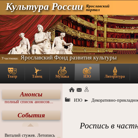
Культура России
Ярославский
портал
Ярославский Фонд развития культуры
Участники:
Театр
Танец
Музыка
ИЗО
Литература
Анонсы
ИЗО
Декоративно-прикладное
полный список анонсов...
События
Роспись в частн
Виталий стужев. Летопись