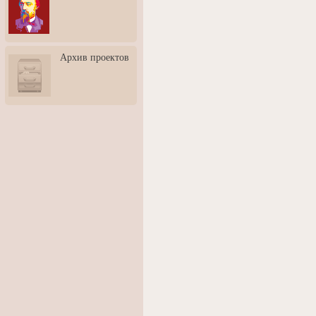
3: Обусловленности
человека и их влияние на
карьеру
Творческая встреча со
Архив проектов
скульптором Дмитрием
Тугариновым
АртБульвар в День города
Ярославля