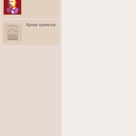
3: Обусловленности
человека и их влияние на
карьеру
Творческая встреча со
Архив проектов
скульптором Дмитрием
Тугариновым
АртБульвар в День города
Ярославля