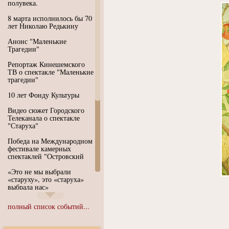
полувека.
8 марта исполнилось бы 70
лет Николаю Редькину
Анонс "Маленькие
Трагедии"
Репортаж Кинешемского
ТВ о спектакле "Маленькие
трагедии"
10 лет Фонду Культуры
Видео сюжет Городского
Телеканала о спектакле
"Старуха"
Победа на Международном
фестивале камерных
спектаклей "Островский
«Это не мы выбрали
«старуху», это «старуха»
выбрала нас»
Иммерсивный спектакль
полный список событий...
"Язык чистого полета
Души"