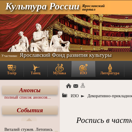
Культура России
Ярославский
портал
Ярославский Фонд развития культуры
Участники:
Театр
Танец
Музыка
ИЗО
Литература
Анонсы
ИЗО
Декоративно-прикладное
полный список анонсов...
События
Роспись в частн
Виталий стужев. Летопись