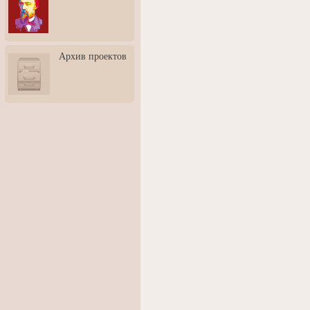
3: Обусловленности
человека и их влияние на
карьеру
Творческая встреча со
Архив проектов
скульптором Дмитрием
Тугариновым
АртБульвар в День города
Ярославля