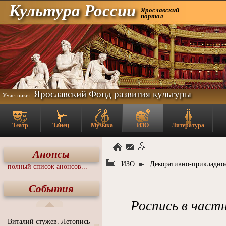
Культура России
Ярославский
портал
Ярославский Фонд развития культуры
Участники:
Театр
Танец
Музыка
ИЗО
Литература
Анонсы
ИЗО
Декоративно-прикладное
полный список анонсов...
События
Роспись в частн
Виталий стужев. Летопись