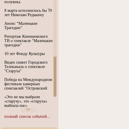
полувека.
8 марта исполнилось бы 70
лет Николаю Редькину
Анонс "Маленькие
Трагедии"
Репортаж Кинешемского
ТВ о спектакле "Маленькие
трагедии"
10 лет Фонду Культуры
Видео сюжет Городского
Телеканала о спектакле
"Старуха"
Победа на Международном
фестивале камерных
спектаклей "Островский
«Это не мы выбрали
«старуху», это «старуха»
выбрала нас»
Иммерсивный спектакль
полный список событий...
"Язык чистого полета
Души"