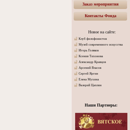
Заказ мероприятия
Контакты Фонда
Новое на сайте:
Клуб филофонистов
Музей современного искусства
Игорь Голяков
Ксения Тихонова
Александр Кравцов
Арсений Власов
Сергей Яргин
Елена Мухина
Валерий Цаплин
Наши Партнеры: