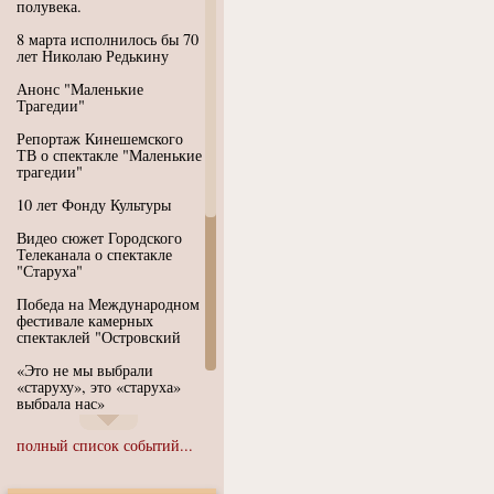
полувека.
8 марта исполнилось бы 70
лет Николаю Редькину
Анонс "Маленькие
Трагедии"
Репортаж Кинешемского
ТВ о спектакле "Маленькие
трагедии"
10 лет Фонду Культуры
Видео сюжет Городского
Телеканала о спектакле
"Старуха"
Победа на Международном
фестивале камерных
спектаклей "Островский
«Это не мы выбрали
«старуху», это «старуха»
выбрала нас»
Иммерсивный спектакль
полный список событий...
"Язык чистого полета
Души"