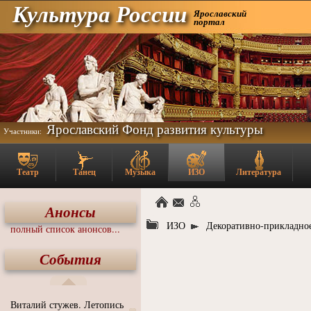
Культура России
Ярославский
портал
Ярославский Фонд развития культуры
Участники:
Театр
Танец
Музыка
ИЗО
Литература
Анонсы
ИЗО
Декоративно-прикладное
полный список анонсов...
События
Виталий стужев. Летопись