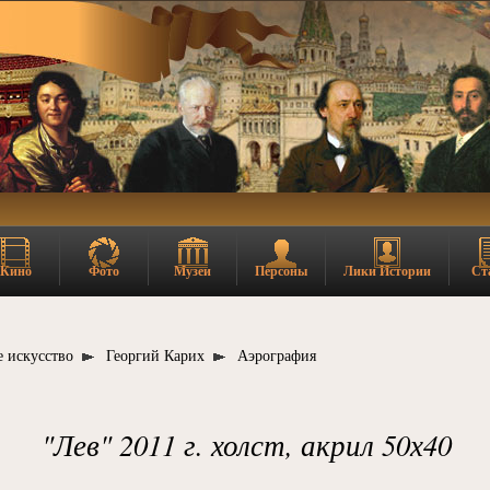
Кино
Фото
Музеи
Персоны
Лики Истории
Ст
 искусство
Георгий Карих
Аэрография
"Лев" 2011 г. холст, акрил 50х40