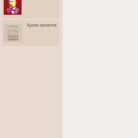
3: Обусловленности
человека и их влияние на
карьеру
Творческая встреча со
Архив проектов
скульптором Дмитрием
Тугариновым
АртБульвар в День города
Ярославля