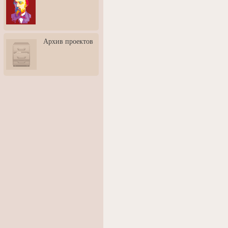
3: Обусловленности
человека и их влияние на
карьеру
Творческая встреча со
Архив проектов
скульптором Дмитрием
Тугариновым
АртБульвар в День города
Ярославля