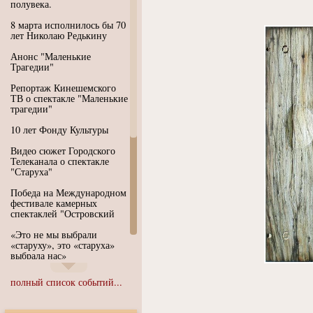
полувека.
8 марта исполнилось бы 70
лет Николаю Редькину
Анонс "Маленькие
Трагедии"
Репортаж Кинешемского
ТВ о спектакле "Маленькие
трагедии"
10 лет Фонду Культуры
Видео сюжет Городского
Телеканала о спектакле
"Старуха"
Победа на Международном
фестивале камерных
спектаклей "Островский
«Это не мы выбрали
«старуху», это «старуха»
выбрала нас»
Иммерсивный спектакль
полный список событий...
"Язык чистого полета
Души"