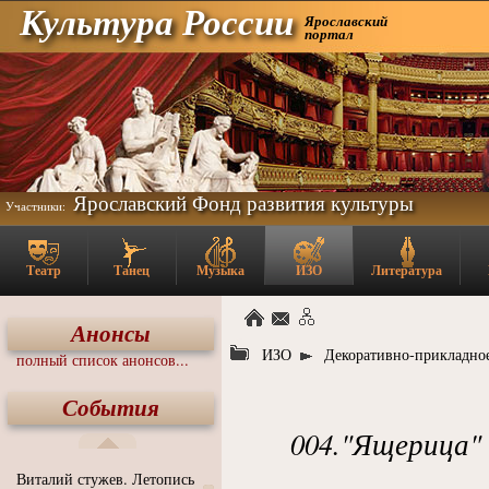
Культура России
Ярославский
портал
Ярославский Фонд развития культуры
Участники:
Театр
Танец
Музыка
ИЗО
Литература
Анонсы
ИЗО
Декоративно-прикладное
полный список анонсов...
События
004."Ящерица" 
Виталий стужев. Летопись