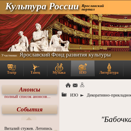
Культура России
Ярославский
портал
Ярославский Фонд развития культуры
Участники:
Театр
Танец
Музыка
ИЗО
Литература
Анонсы
ИЗО
Декоративно-прикладное
полный список анонсов...
События
"Бабочка
Виталий стужев. Летопись