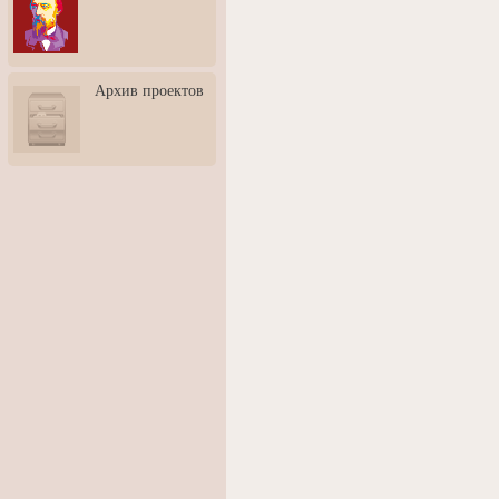
3: Обусловленности
человека и их влияние на
карьеру
Творческая встреча со
Архив проектов
скульптором Дмитрием
Тугариновым
АртБульвар в День города
Ярославля