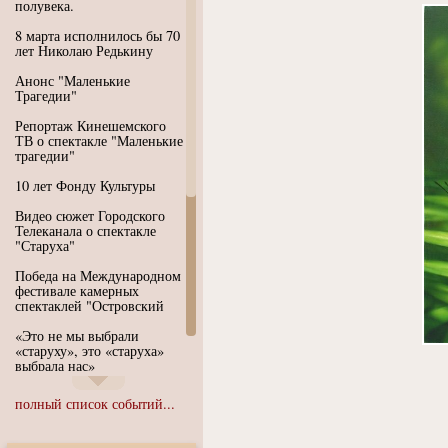
полувека.
8 марта исполнилось бы 70
лет Николаю Редькину
Анонс "Маленькие
Трагедии"
Репортаж Кинешемского
ТВ о спектакле "Маленькие
трагедии"
10 лет Фонду Культуры
Видео сюжет Городского
Телеканала о спектакле
"Старуха"
Победа на Международном
фестивале камерных
спектаклей "Островский
«Это не мы выбрали
«старуху», это «старуха»
выбрала нас»
Иммерсивный спектакль
полный список событий...
"Язык чистого полета
Души"