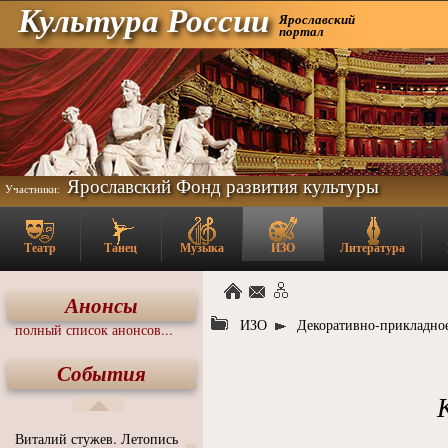
Культура России
Ярославский
портал
Ярославский Фонд развития культуры
Участники:
Театр
Танец
Музыка
ИЗО
Литература
Анонсы
ИЗО
Декоративно-прикладное
полный список анонсов...
События
Виталий стужев. Летопись