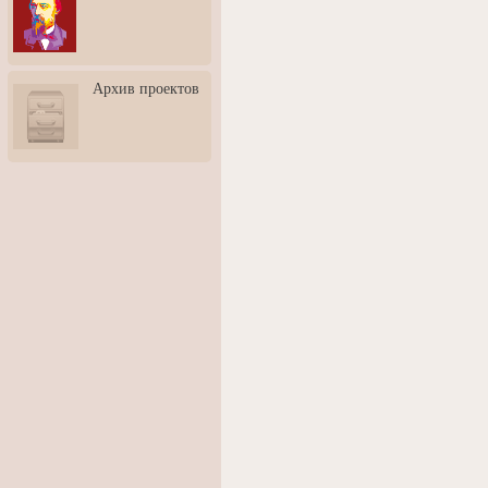
3: Обусловленности
человека и их влияние на
карьеру
Творческая встреча со
Архив проектов
скульптором Дмитрием
Тугариновым
АртБульвар в День города
Ярославля