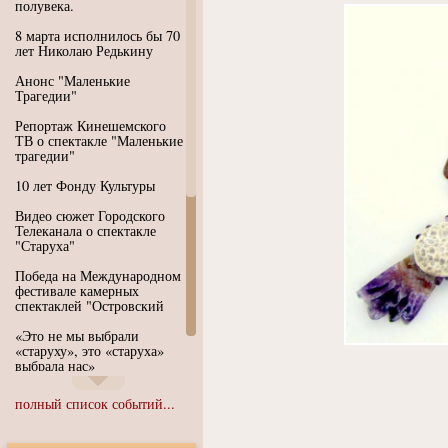
полувека.
8 марта исполнилось бы 70
лет Николаю Редькину
Анонс "Маленькие
Трагедии"
Репортаж Кинешемского
ТВ о спектакле "Маленькие
трагедии"
10 лет Фонду Культуры
Видео сюжет Городского
Телеканала о спектакле
"Старуха"
Победа на Международном
фестивале камерных
спектаклей "Островский
«Это не мы выбрали
«старуху», это «старуха»
выбрала нас»
Иммерсивный спектакль
полный список событий...
"Язык чистого полета
Души"