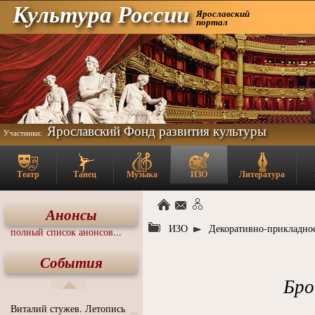
Культура России
Ярославский
портал
Ярославский Фонд развития культуры
Участники:
Театр
Танец
Музыка
ИЗО
Литература
Анонсы
ИЗО
Декоративно-прикладное
полный список анонсов...
События
Бро
Виталий стужев. Летопись