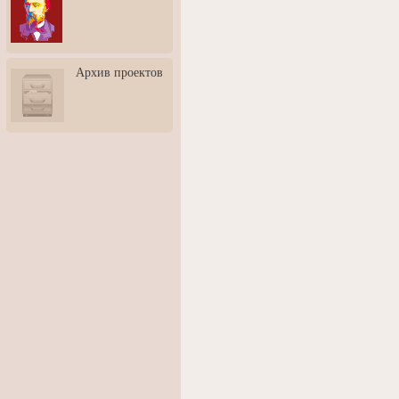
3: Обусловленности
человека и их влияние на
карьеру
Творческая встреча со
Архив проектов
скульптором Дмитрием
Тугариновым
АртБульвар в День города
Ярославля