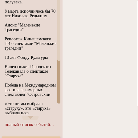
полувека.
8 марта исполнилось бы 70
лет Николаю Редькину
Анонс "Маленькие
Трагедии"
Репортаж Кинешемского
ТВ о спектакле "Маленькие
трагедии"
10 лет Фонду Культуры
Видео сюжет Городского
Телеканала о спектакле
"Старуха"
Победа на Международном
фестивале камерных
спектаклей "Островский
«Это не мы выбрали
«старуху», это «старуха»
выбрала нас»
Иммерсивный спектакль
полный список событий...
"Язык чистого полета
Души"