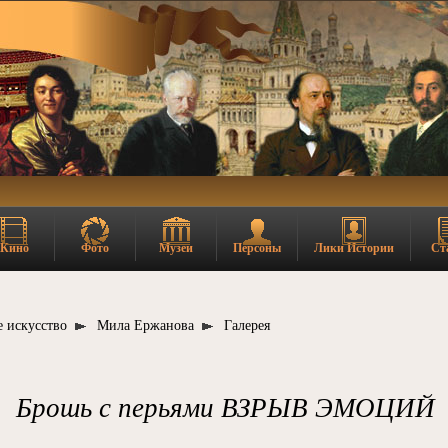
Кино
Фото
Музеи
Персоны
Лики Истории
Ст
 искусство
Мила Ержанова
Галерея
Брошь с перьями ВЗРЫВ ЭМОЦИЙ