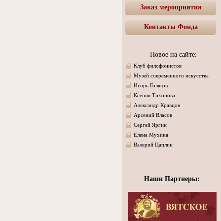
Заказ мероприятия
Контакты Фонда
Новое на сайте:
Клуб филофонистов
Музей современного искусства
Игорь Голяков
Ксения Тихонова
Александр Кравцов
Арсений Власов
Сергей Яргин
Елена Мухина
Валерий Цаплин
Наши Партнеры: