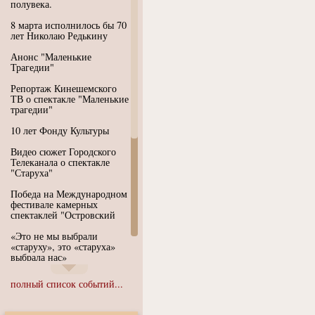
полувека.
8 марта исполнилось бы 70
лет Николаю Редькину
Анонс "Маленькие
Трагедии"
Репортаж Кинешемского
ТВ о спектакле "Маленькие
трагедии"
10 лет Фонду Культуры
Видео сюжет Городского
Телеканала о спектакле
"Старуха"
Победа на Международном
фестивале камерных
спектаклей "Островский
«Это не мы выбрали
«старуху», это «старуха»
выбрала нас»
Иммерсивный спектакль
полный список событий...
"Язык чистого полета
Души"