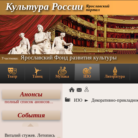
Культура России
Ярославский
портал
Ярославский Фонд развития культуры
Участники:
Театр
Танец
Музыка
ИЗО
Литература
Анонсы
ИЗО
Декоративно-прикладное
полный список анонсов...
События
Виталий стужев. Летопись