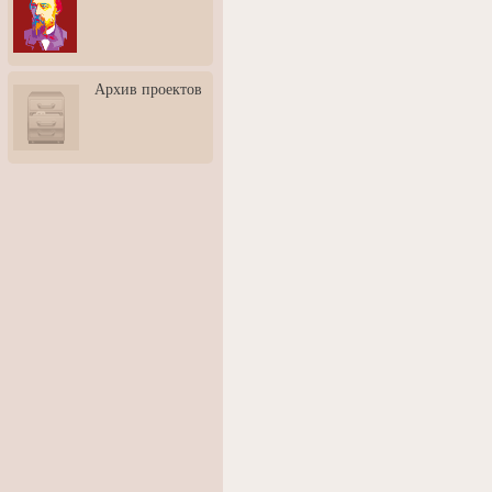
3: Обусловленности
человека и их влияние на
карьеру
Творческая встреча со
Архив проектов
скульптором Дмитрием
Тугариновым
АртБульвар в День города
Ярославля