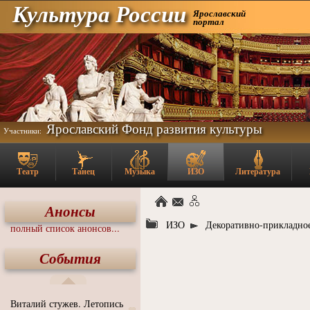
Культура России
Ярославский
портал
Ярославский Фонд развития культуры
Участники:
Театр
Танец
Музыка
ИЗО
Литература
Анонсы
ИЗО
Декоративно-прикладное
полный список анонсов...
События
Виталий стужев. Летопись