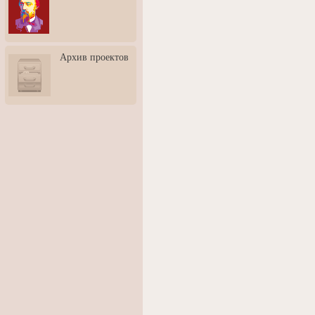
3: Обусловленности
человека и их влияние на
карьеру
Творческая встреча со
Архив проектов
скульптором Дмитрием
Тугариновым
АртБульвар в День города
Ярославля