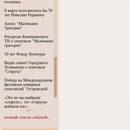
полувека.
8 марта исполнилось бы 70
лет Николаю Редькину
Анонс "Маленькие
Трагедии"
Репортаж Кинешемского
ТВ о спектакле "Маленькие
трагедии"
10 лет Фонду Культуры
Видео сюжет Городского
Телеканала о спектакле
"Старуха"
Победа на Международном
фестивале камерных
спектаклей "Островский
«Это не мы выбрали
«старуху», это «старуха»
выбрала нас»
Иммерсивный спектакль
полный список событий...
"Язык чистого полета
Души"