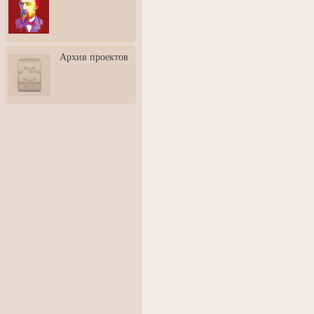
3: Обусловленности
человека и их влияние на
карьеру
Творческая встреча со
Архив проектов
скульптором Дмитрием
Тугариновым
АртБульвар в День города
Ярославля