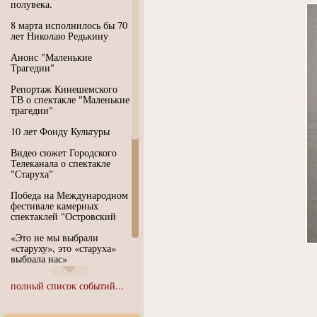
полувека.
8 марта исполнилось бы 70
лет Николаю Редькину
Анонс "Маленькие
Трагедии"
Репортаж Кинешемского
ТВ о спектакле "Маленькие
трагедии"
10 лет Фонду Культуры
Видео сюжет Городского
Телеканала о спектакле
"Старуха"
Победа на Международном
фестивале камерных
спектаклей "Островский
«Это не мы выбрали
«старуху», это «старуха»
выбрала нас»
Иммерсивный спектакль
полный список событий...
"Язык чистого полета
Души"