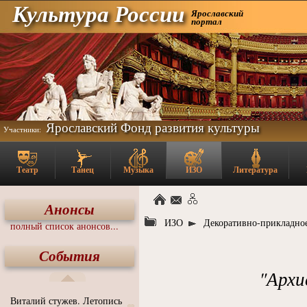
Культура России
Ярославский
портал
Ярославский Фонд развития культуры
Участники:
Театр
Танец
Музыка
ИЗО
Литература
Анонсы
ИЗО
Декоративно-прикладное
полный список анонсов...
События
"Архи
Виталий стужев. Летопись