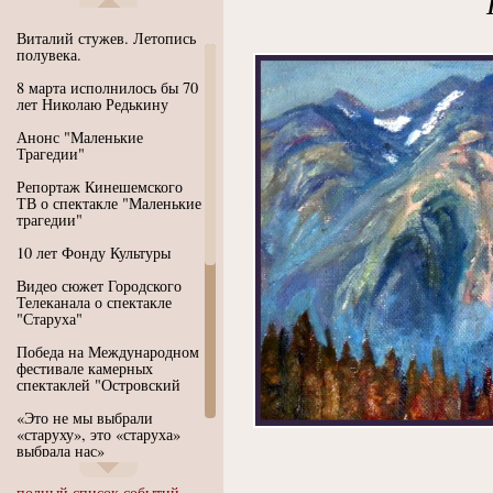
Виталий стужев. Летопись
полувека.
8 марта исполнилось бы 70
лет Николаю Редькину
Анонс "Маленькие
Трагедии"
Репортаж Кинешемского
ТВ о спектакле "Маленькие
трагедии"
10 лет Фонду Культуры
Видео сюжет Городского
Телеканала о спектакле
"Старуха"
Победа на Международном
фестивале камерных
спектаклей "Островский
«Это не мы выбрали
«старуху», это «старуха»
выбрала нас»
Иммерсивный спектакль
полный список событий...