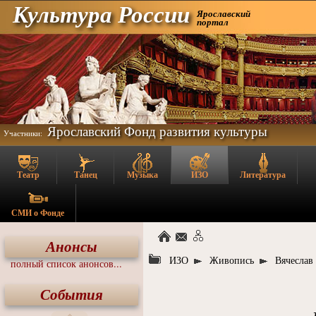
Культура России
Ярославский
портал
Ярославский Фонд развития культуры
Участники:
Театр
Танец
Музыка
ИЗО
Литература
СМИ о Фонде
Анонсы
ИЗО
Живопись
Вячеслав
полный список анонсов...
События