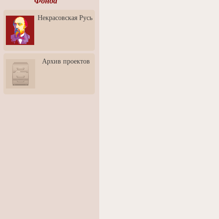
Фонда
Ассоциация Молодых
Некрасовская Русь
Профессионалов - Эпизод
3: Обусловленности
человека и их влияние на
карьеру
Творческая встреча со
Архив проектов
скульптором Дмитрием
Тугариновым
АртБульвар в День города
Ярославля