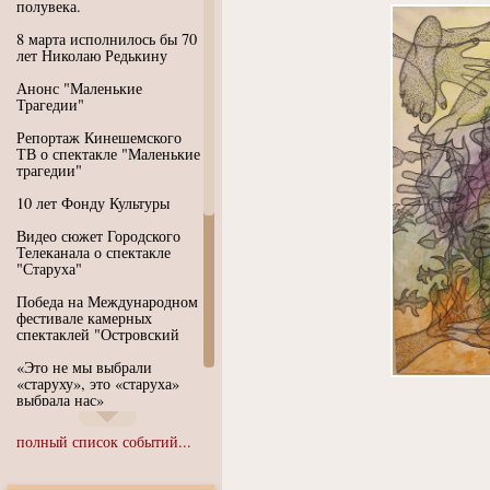
полувека.
8 марта исполнилось бы 70
лет Николаю Редькину
Анонс "Маленькие
Трагедии"
Репортаж Кинешемского
ТВ о спектакле "Маленькие
трагедии"
10 лет Фонду Культуры
Видео сюжет Городского
Телеканала о спектакле
"Старуха"
Победа на Международном
фестивале камерных
спектаклей "Островский
«Это не мы выбрали
«старуху», это «старуха»
выбрала нас»
Иммерсивный спектакль
полный список событий...
"Язык чистого полета
Души"