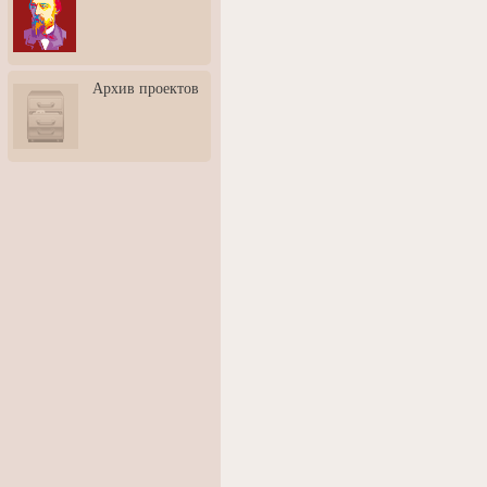
3: Обусловленности
человека и их влияние на
карьеру
Творческая встреча со
Архив проектов
скульптором Дмитрием
Тугариновым
АртБульвар в День города
Ярославля