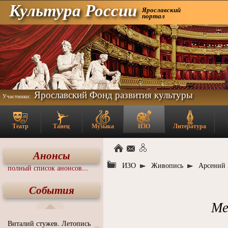
Культура России
Ярославский
портал
Ярославский Фонд развития культуры
Участники:
Театр
Танец
Музыка
ИЗО
Литература
Анонсы
ИЗО
Живопись
Арсений 
полный список анонсов...
События
Ме
Виталий стужев. Летопись