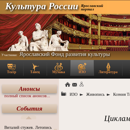
Культура России
Ярославский
портал
Ярославский Фонд развития культуры
Участники:
Театр
Танец
Музыка
ИЗО
Литература
Анонсы
ИЗО
Живопись
Ксения Т
полный список анонсов...
События
Цикламе
Виталий стужев. Летопись