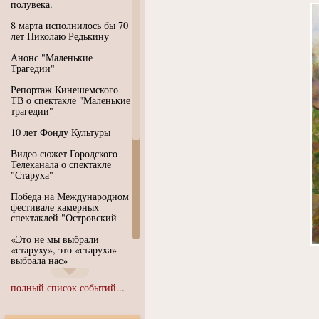
полувека.
8 марта исполнилось бы 70
лет Николаю Редькину
Анонс "Маленькие
Трагедии"
Репортаж Кинешемского
ТВ о спектакле "Маленькие
трагедии"
10 лет Фонду Культуры
Видео сюжет Городского
Телеканала о спектакле
"Старуха"
Победа на Международном
фестивале камерных
спектаклей "Островский
«Это не мы выбрали
«старуху», это «старуха»
выбрала нас»
Иммерсивный спектакль
полный список событий...
"Язык чистого полета
Души"