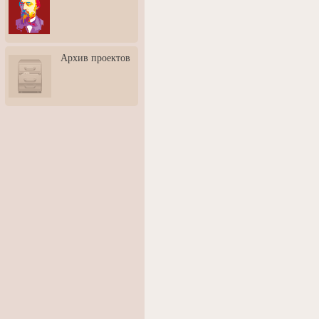
3: Обусловленности
человека и их влияние на
карьеру
Творческая встреча со
Архив проектов
скульптором Дмитрием
Тугариновым
АртБульвар в День города
Ярославля