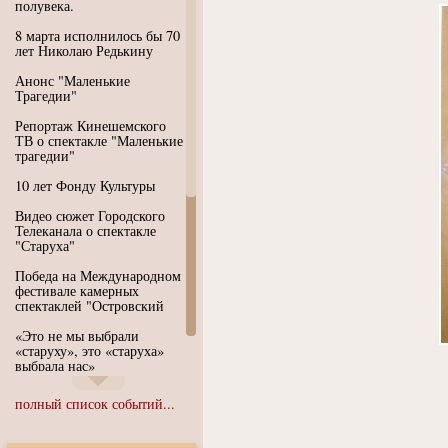
полувека.
8 марта исполнилось бы 70
лет Николаю Редькину
Анонс "Маленькие
Трагедии"
Репортаж Кинешемского
ТВ о спектакле "Маленькие
трагедии"
10 лет Фонду Культуры
Видео сюжет Городского
Телеканала о спектакле
"Старуха"
Победа на Международном
фестивале камерных
спектаклей "Островский
«Это не мы выбрали
«старуху», это «старуха»
выбрала нас»
Иммерсивный спектакль
полный список событий...
"Язык чистого полета
Души"