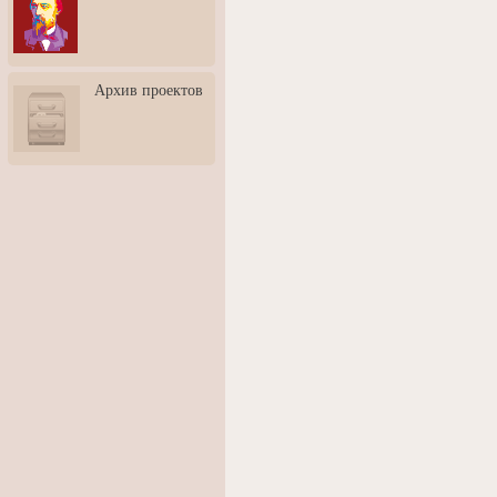
3: Обусловленности
человека и их влияние на
карьеру
Творческая встреча со
Архив проектов
скульптором Дмитрием
Тугариновым
АртБульвар в День города
Ярославля