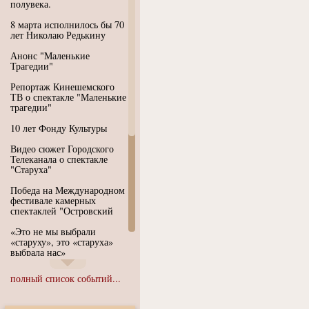
полувека.
8 марта исполнилось бы 70
лет Николаю Редькину
Анонс "Маленькие
Трагедии"
Репортаж Кинешемского
ТВ о спектакле "Маленькие
трагедии"
10 лет Фонду Культуры
Видео сюжет Городского
Телеканала о спектакле
"Старуха"
Победа на Международном
фестивале камерных
спектаклей "Островский
«Это не мы выбрали
«старуху», это «старуха»
выбрала нас»
Иммерсивный спектакль
полный список событий...
"Язык чистого полета
Души"