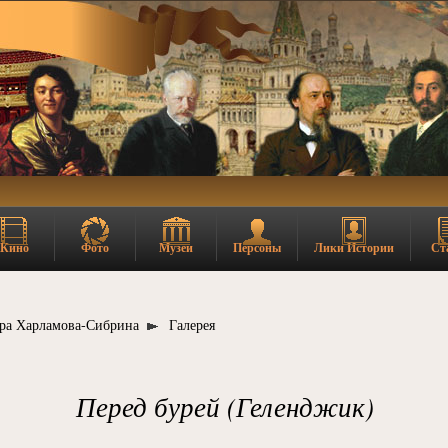
Кино
Фото
Музеи
Персоны
Лики Истории
Ст
ра Харламова-Сибрина
Галерея
Перед бурей (Геленджик)