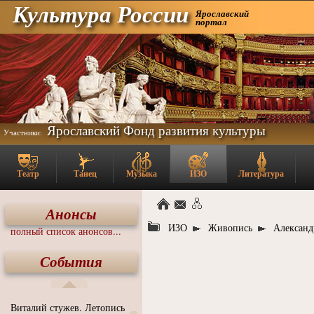
Культура России
Ярославский
портал
Ярославский Фонд развития культуры
Участники:
Театр
Танец
Музыка
ИЗО
Литература
Анонсы
ИЗО
Живопись
Александ
полный список анонсов...
События
Виталий стужев. Летопись