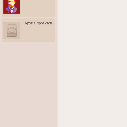
3: Обусловленности
человека и их влияние на
карьеру
Творческая встреча со
Архив проектов
скульптором Дмитрием
Тугариновым
АртБульвар в День города
Ярославля