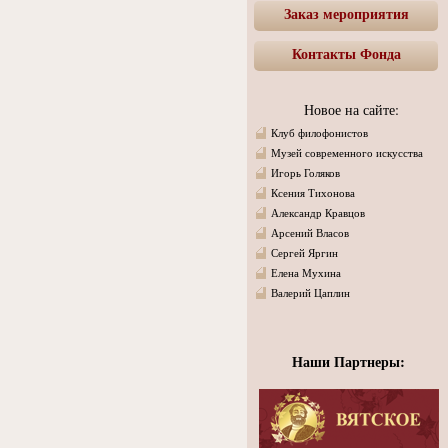
Заказ мероприятия
Контакты Фонда
Новое на сайте:
Клуб филофонистов
Музей современного искусства
Игорь Голяков
Ксения Тихонова
Александр Кравцов
Арсений Власов
Сергей Яргин
Елена Мухина
Валерий Цаплин
Наши Партнеры: