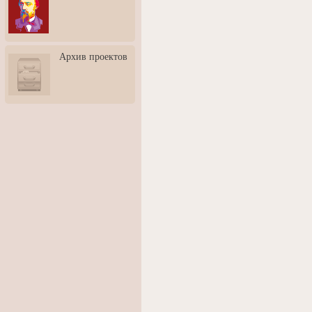
3: Обусловленности
человека и их влияние на
карьеру
Творческая встреча со
Архив проектов
скульптором Дмитрием
Тугариновым
АртБульвар в День города
Ярославля