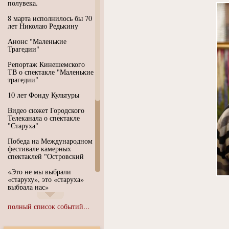
полувека.
8 марта исполнилось бы 70
лет Николаю Редькину
Анонс "Маленькие
Трагедии"
Репортаж Кинешемского
ТВ о спектакле "Маленькие
трагедии"
10 лет Фонду Культуры
Видео сюжет Городского
Телеканала о спектакле
"Старуха"
Победа на Международном
фестивале камерных
спектаклей "Островский
«Это не мы выбрали
«старуху», это «старуха»
выбрала нас»
Иммерсивный спектакль
полный список событий...
"Язык чистого полета
Души"