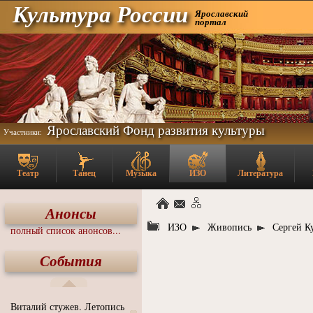
Культура России
Ярославский
портал
Ярославский Фонд развития культуры
Участники:
Театр
Танец
Музыка
ИЗО
Литература
Анонсы
ИЗО
Живопись
Сергей К
полный список анонсов...
События
Виталий стужев. Летопись