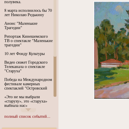
полувека.
8 марта исполнилось бы 70
лет Николаю Редькину
Анонс "Маленькие
Трагедии"
Репортаж Кинешемского
ТВ о спектакле "Маленькие
трагедии"
10 лет Фонду Культуры
Видео сюжет Городского
Телеканала о спектакле
"Старуха"
Победа на Международном
фестивале камерных
спектаклей "Островский
«Это не мы выбрали
«старуху», это «старуха»
выбрала нас»
Иммерсивный спектакль
полный список событий...
"Язык чистого полета
Души"