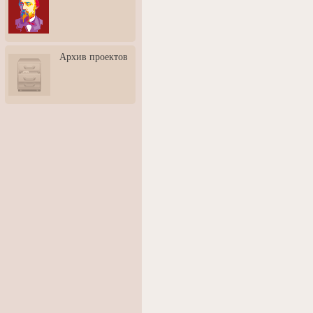
3: Обусловленности
человека и их влияние на
карьеру
Творческая встреча со
Архив проектов
скульптором Дмитрием
Тугариновым
АртБульвар в День города
Ярославля