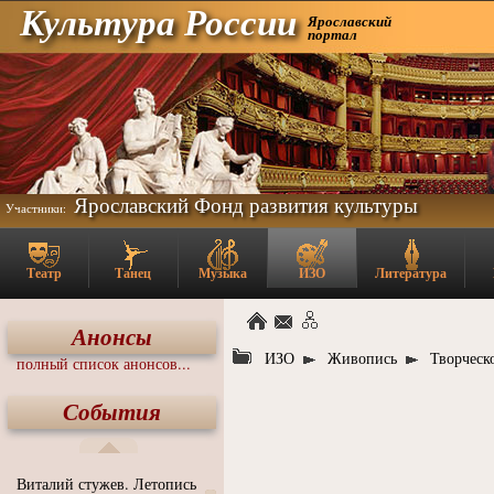
Культура России
Ярославский
портал
Ярославский Фонд развития культуры
Участники:
Театр
Танец
Музыка
ИЗО
Литература
Анонсы
ИЗО
Живопись
Творческ
полный список анонсов...
События
Виталий стужев. Летопись