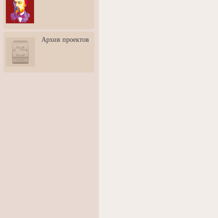
3: Обусловленности
человека и их влияние на
карьеру
Творческая встреча со
Архив проектов
скульптором Дмитрием
Тугариновым
АртБульвар в День города
Ярославля