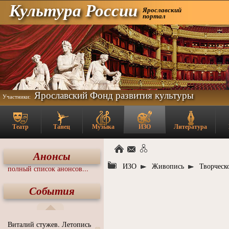
Культура России
Ярославский
портал
Ярославский Фонд развития культуры
Участники:
Театр
Танец
Музыка
ИЗО
Литература
Анонсы
ИЗО
Живопись
Творческ
полный список анонсов...
События
Виталий стужев. Летопись