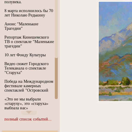
полувека.
8 марта исполнилось бы 70
лет Николаю Редькину
Анонс "Маленькие
Трагедии"
Репортаж Кинешемского
ТВ о спектакле "Маленькие
трагедии"
10 лет Фонду Культуры
Видео сюжет Городского
Телеканала о спектакле
"Старуха"
Победа на Международном
фестивале камерных
спектаклей "Островский
«Это не мы выбрали
«старуху», это «старуха»
выбрала нас»
Иммерсивный спектакль
полный список событий...
"Язык чистого полета
Души"