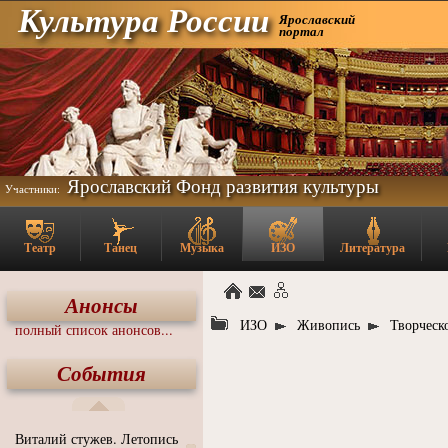
Культура России
Ярославский
портал
Ярославский Фонд развития культуры
Участники:
Театр
Танец
Музыка
ИЗО
Литература
Анонсы
ИЗО
Живопись
Творческ
полный список анонсов...
События
Виталий стужев. Летопись