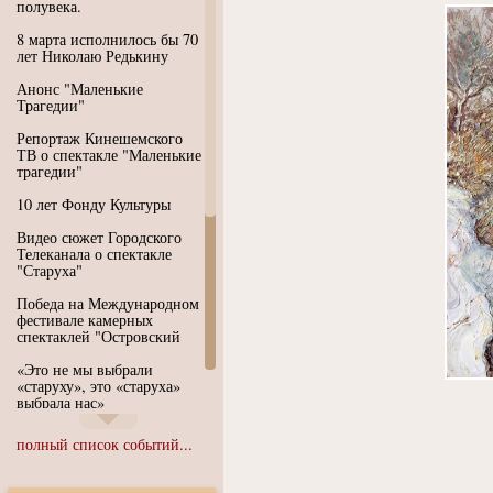
полувека.
8 марта исполнилось бы 70
лет Николаю Редькину
Анонс "Маленькие
Трагедии"
Репортаж Кинешемского
ТВ о спектакле "Маленькие
трагедии"
10 лет Фонду Культуры
Видео сюжет Городского
Телеканала о спектакле
"Старуха"
Победа на Международном
фестивале камерных
спектаклей "Островский
«Это не мы выбрали
«старуху», это «старуха»
выбрала нас»
Иммерсивный спектакль
полный список событий...
"Язык чистого полета
Души"