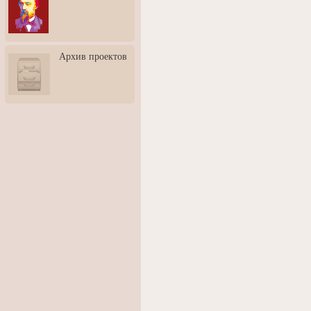
3: Обусловленности
человека и их влияние на
карьеру
Творческая встреча со
Архив проектов
скульптором Дмитрием
Тугариновым
АртБульвар в День города
Ярославля