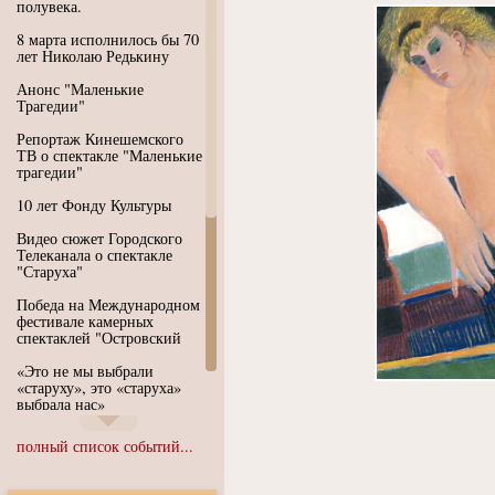
полувека.
8 марта исполнилось бы 70
лет Николаю Редькину
Анонс "Маленькие
Трагедии"
Репортаж Кинешемского
ТВ о спектакле "Маленькие
трагедии"
10 лет Фонду Культуры
Видео сюжет Городского
Телеканала о спектакле
"Старуха"
Победа на Международном
фестивале камерных
спектаклей "Островский
«Это не мы выбрали
«старуху», это «старуха»
выбрала нас»
Иммерсивный спектакль
полный список событий...
"Язык чистого полета
Души"