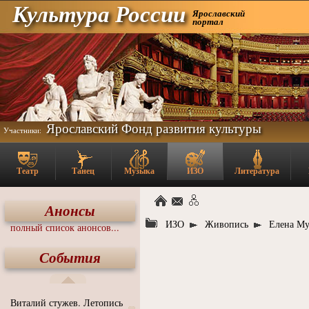
Культура России
Ярославский
портал
Ярославский Фонд развития культуры
Участники:
Театр
Танец
Музыка
ИЗО
Литература
Анонсы
ИЗО
Живопись
Елена М
полный список анонсов...
События
Виталий стужев. Летопись