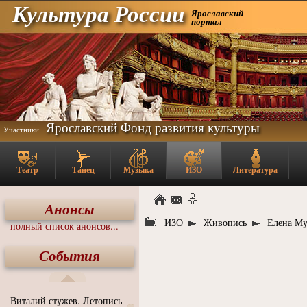
Культура России
Ярославский
портал
Ярославский Фонд развития культуры
Участники:
Театр
Танец
Музыка
ИЗО
Литература
Анонсы
ИЗО
Живопись
Елена М
полный список анонсов...
События
Виталий стужев. Летопись