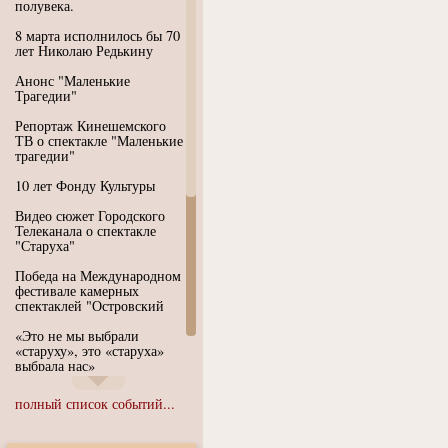
полувека.
8 марта исполнилось бы 70
лет Николаю Редькину
Анонс "Маленькие
Трагедии"
Репортаж Кинешемского
ТВ о спектакле "Маленькие
трагедии"
10 лет Фонду Культуры
Видео сюжет Городского
Телеканала о спектакле
"Старуха"
Победа на Международном
фестивале камерных
спектаклей "Островский
«Это не мы выбрали
«старуху», это «старуха»
выбрала нас»
Иммерсивный спектакль
полный список событий...
"Язык чистого полета
Души"