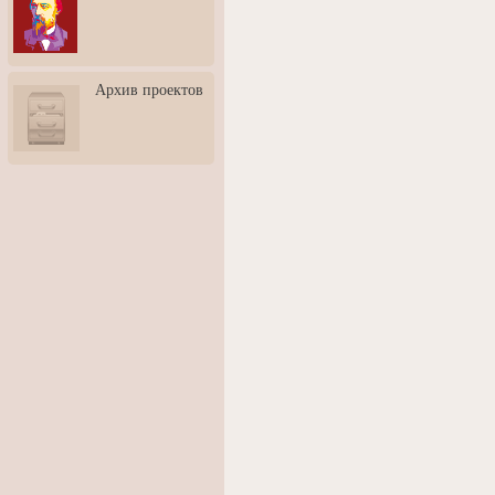
3: Обусловленности
человека и их влияние на
карьеру
Творческая встреча со
Архив проектов
скульптором Дмитрием
Тугариновым
АртБульвар в День города
Ярославля