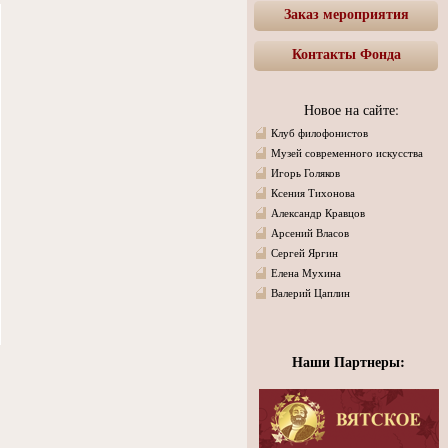
Заказ мероприятия
Контакты Фонда
Новое на сайте:
Клуб филофонистов
Музей современного искусства
Игорь Голяков
Ксения Тихонова
Александр Кравцов
Арсений Власов
Сергей Яргин
Елена Мухина
Валерий Цаплин
Наши Партнеры: