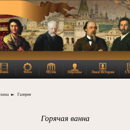
Кино
Фото
Музеи
Персоны
Лики Истории
Ст
ухина
Галерея
Горячая ванна