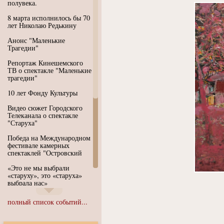
полувека.
8 марта исполнилось бы 70
лет Николаю Редькину
Анонс "Маленькие
Трагедии"
Репортаж Кинешемского
ТВ о спектакле "Маленькие
трагедии"
10 лет Фонду Культуры
Видео сюжет Городского
Телеканала о спектакле
"Старуха"
Победа на Международном
фестивале камерных
спектаклей "Островский
«Это не мы выбрали
«старуху», это «старуха»
выбрала нас»
Иммерсивный спектакль
полный список событий...
"Язык чистого полета
Души"