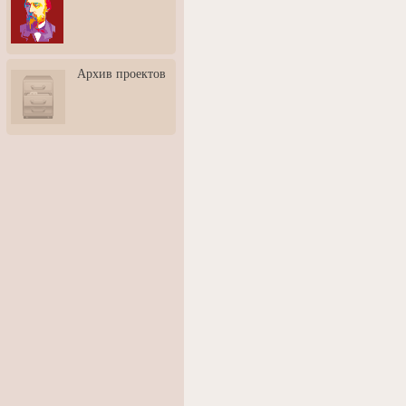
3: Обусловленности
человека и их влияние на
карьеру
Творческая встреча со
Архив проектов
скульптором Дмитрием
Тугариновым
АртБульвар в День города
Ярославля