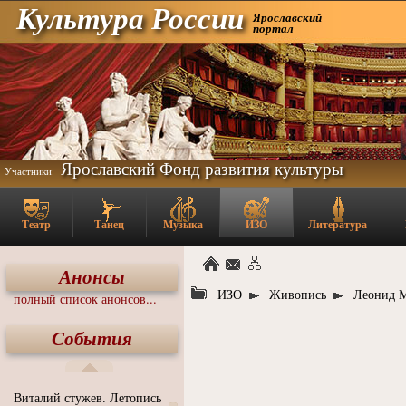
Культура России
Ярославский
портал
Ярославский Фонд развития культуры
Участники:
Театр
Танец
Музыка
ИЗО
Литература
Анонсы
ИЗО
Живопись
Леонид 
полный список анонсов...
События
Виталий стужев. Летопись