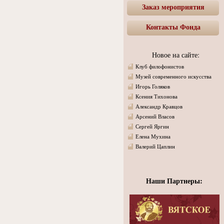
Заказ мероприятия
Контакты Фонда
Новое на сайте:
Клуб филофонистов
Музей современного искусства
Игорь Голяков
Ксения Тихонова
Александр Кравцов
Арсений Власов
Сергей Яргин
Елена Мухина
Валерий Цаплин
Наши Партнеры: