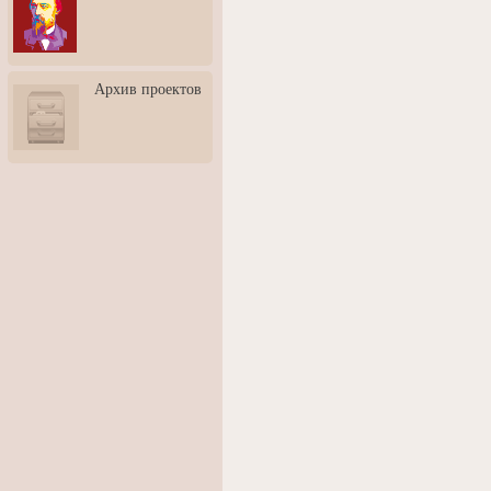
3: Обусловленности
человека и их влияние на
карьеру
Творческая встреча со
Архив проектов
скульптором Дмитрием
Тугариновым
АртБульвар в День города
Ярославля