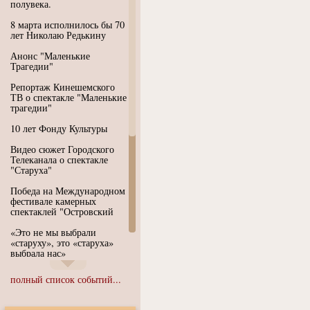
полувека.
8 марта исполнилось бы 70
лет Николаю Редькину
Анонс "Маленькие
Трагедии"
Репортаж Кинешемского
ТВ о спектакле "Маленькие
трагедии"
10 лет Фонду Культуры
Видео сюжет Городского
Телеканала о спектакле
"Старуха"
Победа на Международном
фестивале камерных
спектаклей "Островский
«Это не мы выбрали
«старуху», это «старуха»
выбрала нас»
Иммерсивный спектакль
полный список событий...
"Язык чистого полета
Души"