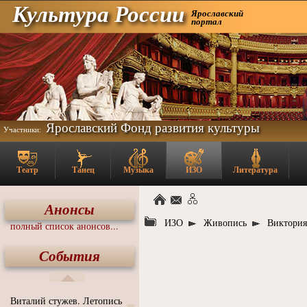
Культура России
Ярославский
портал
Ярославский Фонд развития культуры
Участники:
Театр
Танец
Музыка
ИЗО
Литература
Анонсы
ИЗО
Живопись
Виктория
полный список анонсов...
События
Виталий стужев. Летопись