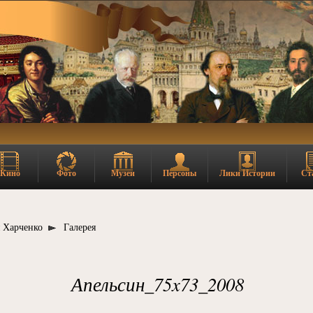
Кино
Фото
Музеи
Персоны
Лики Истории
Ст
 Харченко
Галерея
Апельсин_75x73_2008